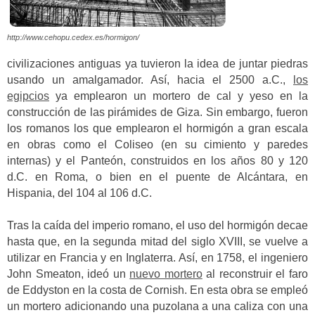
http://www.cehopu.cedex.es/hormigon/
civilizaciones antiguas ya tuvieron la idea de juntar piedras
usando un amalgamador. Así, hacia el 2500 a.C.,
los
egipcios
ya emplearon un mortero de cal y yeso en la
construcción de las pirámides de Giza. Sin embargo, fueron
los romanos los que emplearon el hormigón a gran escala
en obras como el Coliseo (en su cimiento y paredes
internas) y el Panteón, construidos en los años 80 y 120
d.C. en Roma, o bien en el puente de Alcántara, en
Hispania, del 104 al 106 d.C.
Tras la caída del imperio romano, el uso del hormigón decae
hasta que, en la segunda mitad del siglo XVIII, se vuelve a
utilizar en Francia y en Inglaterra. Así, en 1758, el ingeniero
John Smeaton, ideó un
nuevo mortero
al reconstruir el faro
de Eddyston en la costa de Cornish. En esta obra se empleó
un mortero adicionando una puzolana a una caliza con una