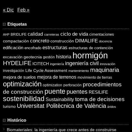
« Dic
Feb »
Etiquetas
ciclo de vida
calidad
cimentaciones
BRIDLIFE
AHP
carreteras
concreto
DIMALIFE
compactación
construcción
docencia
estructuras
edificación
encofrado
estructuras de contención
hormigón
historia
excavación
geotecnia
gestión
HYDELIFE
ingeniería civil
ICITECH
ingeniería
innovación
maquinaria
Life Cycle Assessment
investigación
mantenimiento
mejora de suelos
mejora de terrenos
movimiento de tierras
optimización
procedimientos
optimization
perforación
puente
puentes
de construcción
RESILIFE
sostenibilidad
toma de decisiones
Sustainability
Universitat Politècnica de València
turismo
áridos
Histórico
Biomateriales: la ingeniería que crece antes de construirse