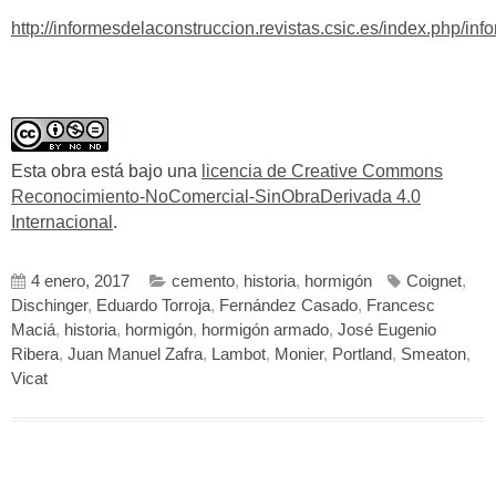
http://informesdelaconstruccion.revistas.csic.es/index.php/in
Esta obra está bajo una
licencia de Creative Commons
Reconocimiento-NoComercial-SinObraDerivada 4.0
Internacional
.
4 enero, 2017
cemento
,
historia
,
hormigón
Coignet
,
Dischinger
,
Eduardo Torroja
,
Fernández Casado
,
Francesc
Maciá
,
historia
,
hormigón
,
hormigón armado
,
José Eugenio
Ribera
,
Juan Manuel Zafra
,
Lambot
,
Monier
,
Portland
,
Smeaton
,
Vicat