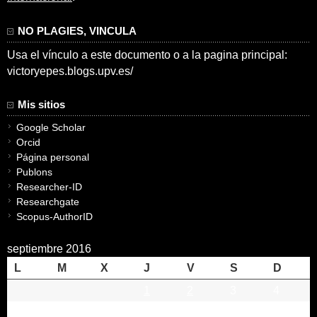
NO PLAGIES, VINCULA
Usa el vínculo a este documento o a la pagina principal:
victoryepes.blogs.upv.es/
Mis sitios
Google Scholar
Orcid
Página personal
Publons
Researcher-ID
Researchgate
Scopus-AuthorID
septiembre 2016
L
M
X
J
V
S
D
1
2
3
4
5
6
7
8
9
10
11