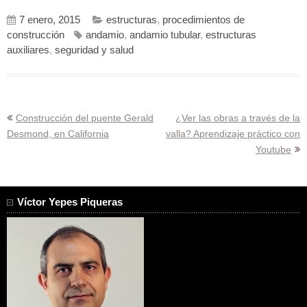
7 enero, 2015
estructuras
,
procedimientos de
construcción
andamio
,
andamio tubular
,
estructuras
auxiliares
,
seguridad y salud
Navegación
Construcción del puente Gerald
¿Ver las obras a través de la
Desmond, en California
valla? Aprendizaje práctico con
de
Youtube
entradas
Víctor Yepes Piqueras