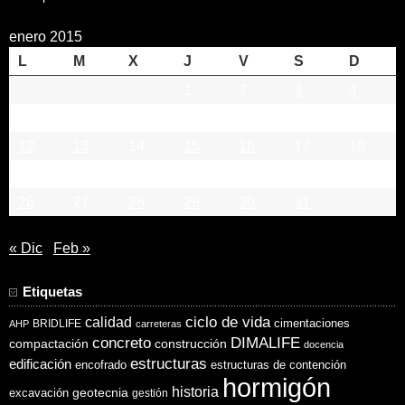
enero 2015
L
M
X
J
V
S
D
1
2
3
4
5
6
7
8
9
10
11
12
13
14
15
16
17
18
19
20
21
22
23
24
25
26
27
28
29
30
31
« Dic
Feb »
Etiquetas
ciclo de vida
calidad
cimentaciones
BRIDLIFE
AHP
carreteras
concreto
DIMALIFE
compactación
construcción
docencia
estructuras
edificación
encofrado
estructuras de contención
hormigón
historia
excavación
geotecnia
gestión