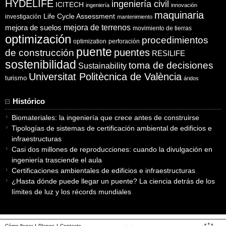
HYDELIFE
ingeniería civil
ICITECH
ingeniería
innovación
maquinaria
Life Cycle Assessment
investigación
mantenimiento
mejora de suelos
mejora de terrenos
movimiento de tierras
optimización
procedimientos
optimization
perforación
puente
puentes
de construcción
RESILIFE
sostenibilidad
toma de decisiones
Sustainability
Universitat Politècnica de València
turismo
áridos
Histórico
Biomateriales: la ingeniería que crece antes de construirse
Tipologías de sistemas de certificación ambiental de edificios e
infraestructuras
Casi dos millones de reproducciones: cuando la divulgación en
ingeniería trasciende el aula
Certificaciones ambientales de edificios e infraestructuras
¿Hasta dónde puede llegar un puente? La ciencia detrás de los
límites de luz y los récords mundiales
Cómo llegar
Planos
Contacto