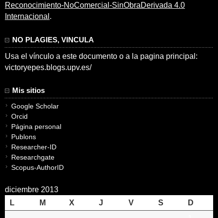
Reconocimiento-NoComercial-SinObraDerivada 4.0
Internacional
.
NO PLAGIES, VINCULA
Usa el vínculo a este documento o a la pagina principal:
victoryepes.blogs.upv.es/
Mis sitios
Google Scholar
Orcid
Página personal
Publons
Researcher-ID
Researchgate
Scopus-AuthorID
diciembre 2013
L
M
X
J
V
S
D