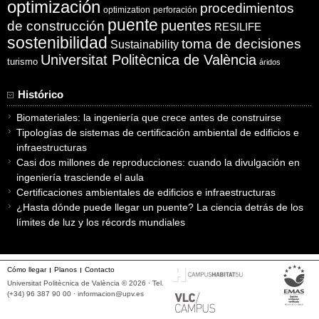
optimización
procedimientos
optimization
perforación
puente
puentes
de construcción
RESILIFE
sostenibilidad
toma de decisiones
Sustainability
Universitat Politècnica de València
turismo
áridos
Histórico
Biomateriales: la ingeniería que crece antes de construirse
Tipologías de sistemas de certificación ambiental de edificios e
infraestructuras
Casi dos millones de reproducciones: cuando la divulgación en
ingeniería trasciende el aula
Certificaciones ambientales de edificios e infraestructuras
¿Hasta dónde puede llegar un puente? La ciencia detrás de los
límites de luz y los récords mundiales
Cómo llegar
Planos
Contacto
Universitat Politècnica de València © 2026 · Tel.
(+34) 96 387 90 00 ·
informacion@upv.es