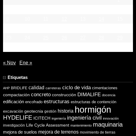
1
2
3
4
5
6
7
8
9
10
11
12
13
14
15
16
17
18
19
20
21
22
23
24
25
26
27
28
29
30
31
« Nov
Ene »
Etiquetas
ciclo de vida
calidad
cimentaciones
BRIDLIFE
AHP
carreteras
concreto
DIMALIFE
compactación
construcción
docencia
estructuras
edificación
encofrado
estructuras de contención
hormigón
historia
excavación
geotecnia
gestión
HYDELIFE
ingeniería civil
ICITECH
ingeniería
innovación
maquinaria
Life Cycle Assessment
investigación
mantenimiento
mejora de suelos
mejora de terrenos
movimiento de tierras