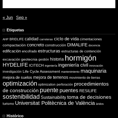
30
31
« Jun
Sep »
Etiquetas
ciclo de vida
calidad
cimentaciones
BRIDLIFE
AHP
carreteras
concreto
DIMALIFE
compactación
construcción
docencia
estructuras
edificación
encofrado
estructuras de contención
hormigón
historia
excavación
geotecnia
gestión
HYDELIFE
ingeniería civil
ICITECH
ingeniería
innovación
maquinaria
Life Cycle Assessment
investigación
mantenimiento
mejora de suelos
mejora de terrenos
movimiento de tierras
optimización
procedimientos
optimization
perforación
puente
puentes
de construcción
RESILIFE
sostenibilidad
toma de decisiones
Sustainability
Universitat Politècnica de València
turismo
áridos
Histórico