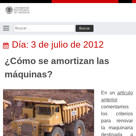
Saltar
al
contenido
Buscar:
Día:
3 de julio de 2012
¿Cómo se amortizan las
máquinas?
En un
artículo
anterior
comentamos
los criterios
para renovar
la maquinaria
destinada a