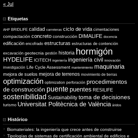
« Jul
Etiquetas
ciclo de vida
calidad
cimentaciones
BRIDLIFE
AHP
carreteras
concreto
DIMALIFE
compactación
construcción
docencia
estructuras
edificación
encofrado
estructuras de contención
hormigón
historia
excavación
geotecnia
gestión
HYDELIFE
ingeniería civil
ICITECH
ingeniería
innovación
maquinaria
Life Cycle Assessment
investigación
mantenimiento
mejora de suelos
mejora de terrenos
movimiento de tierras
optimización
procedimientos
optimization
perforación
puente
puentes
de construcción
RESILIFE
sostenibilidad
toma de decisiones
Sustainability
Universitat Politècnica de València
turismo
áridos
Histórico
Biomateriales: la ingeniería que crece antes de construirse
Tipologías de sistemas de certificación ambiental de edificios e