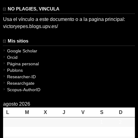
NO PLAGIES, VINCULA
Usa el vínculo a este documento o a la pagina principal:
victoryepes.blogs.upv.es/
Mis sitios
Google Scholar
Orcid
Página personal
Publons
Researcher-ID
Researchgate
Scopus-AuthorID
agosto 2026
L
M
X
J
V
S
D
1
2
3
4
5
6
7
8
9