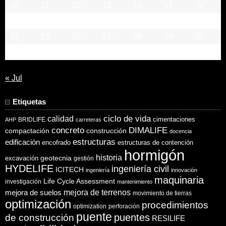
10
11
12
13
14
15
16
17
18
19
20
21
22
23
24
25
26
27
28
29
30
31
« Jul
Etiquetas
ciclo de vida
calidad
cimentaciones
BRIDLIFE
AHP
carreteras
concreto
DIMALIFE
compactación
construcción
docencia
estructuras
edificación
encofrado
estructuras de contención
hormigón
historia
excavación
geotecnia
gestión
HYDELIFE
ingeniería civil
ICITECH
ingeniería
innovación
maquinaria
Life Cycle Assessment
investigación
mantenimiento
mejora de suelos
mejora de terrenos
movimiento de tierras
optimización
procedimientos
optimization
perforación
puente
puentes
de construcción
RESILIFE