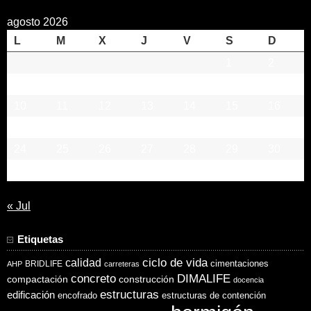
agosto 2026
L
M
X
J
V
S
D
1
2
3
4
5
6
7
8
9
10
11
12
13
14
15
16
17
18
19
20
21
22
23
24
25
26
27
28
29
30
31
« Jul
Etiquetas
ciclo de vida
calidad
cimentaciones
BRIDLIFE
AHP
carreteras
concreto
DIMALIFE
compactación
construcción
docencia
estructuras
edificación
encofrado
estructuras de contención