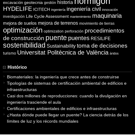
hormigón
historia
excavación
geotecnia
gestión
HYDELIFE
ingeniería civil
ICITECH
ingeniería
innovación
maquinaria
Life Cycle Assessment
investigación
mantenimiento
mejora de suelos
mejora de terrenos
movimiento de tierras
optimización
procedimientos
optimization
perforación
puente
puentes
de construcción
RESILIFE
sostenibilidad
toma de decisiones
Sustainability
Universitat Politècnica de València
turismo
áridos
Histórico
Biomateriales: la ingeniería que crece antes de construirse
Tipologías de sistemas de certificación ambiental de edificios e
infraestructuras
Casi dos millones de reproducciones: cuando la divulgación en
ingeniería trasciende el aula
Certificaciones ambientales de edificios e infraestructuras
¿Hasta dónde puede llegar un puente? La ciencia detrás de los
límites de luz y los récords mundiales