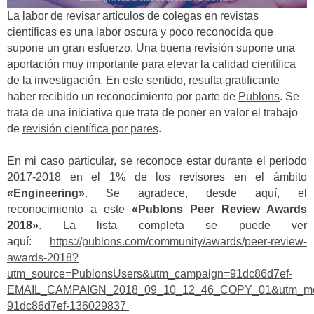
La labor de revisar artículos de colegas en revistas
científicas es una labor oscura y poco reconocida que
supone un gran esfuerzo. Una buena revisión supone una
aportación muy importante para elevar la calidad científica
de la investigación. En este sentido, resulta gratificante
haber recibido un reconocimiento por parte de
Publons
. Se
trata de una iniciativa que trata de poner en valor el trabajo
de
revisión científica por pares
.
En mi caso particular, se reconoce estar durante el periodo
2017-2018 en el 1% de los revisores en el ámbito
«Engineering»
. Se agradece, desde aquí, el
reconocimiento a este
«Publons Peer Review Awards
2018»
. La lista completa se puede ver
aquí:
https://publons.com/community/awards/peer-review-
awards-2018?
utm_source=PublonsUsers&utm_campaign=91dc86d7ef-
EMAIL_CAMPAIGN_2018_09_10_12_46_COPY_01&utm_medi
91dc86d7ef-136029837