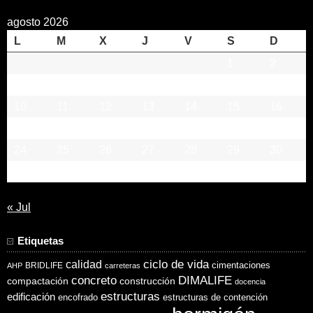
agosto 2026
L
M
X
J
V
S
D
1
2
3
4
5
6
7
8
9
10
11
12
13
14
15
16
17
18
19
20
21
22
23
24
25
26
27
28
29
30
31
« Jul
Etiquetas
ciclo de vida
calidad
cimentaciones
BRIDLIFE
AHP
carreteras
concreto
DIMALIFE
compactación
construcción
docencia
estructuras
edificación
encofrado
estructuras de contención