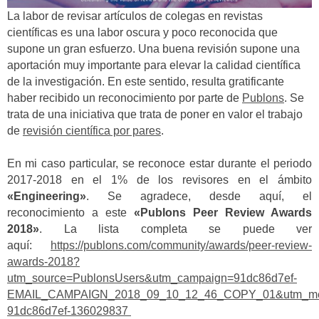
La labor de revisar artículos de colegas en revistas
científicas es una labor oscura y poco reconocida que
supone un gran esfuerzo. Una buena revisión supone una
aportación muy importante para elevar la calidad científica
de la investigación. En este sentido, resulta gratificante
haber recibido un reconocimiento por parte de
Publons
. Se
trata de una iniciativa que trata de poner en valor el trabajo
de
revisión científica por pares
.
En mi caso particular, se reconoce estar durante el periodo
2017-2018 en el 1% de los revisores en el ámbito
«Engineering»
. Se agradece, desde aquí, el
reconocimiento a este
«Publons Peer Review Awards
2018»
. La lista completa se puede ver
aquí:
https://publons.com/community/awards/peer-review-
awards-2018?
utm_source=PublonsUsers&utm_campaign=91dc86d7ef-
EMAIL_CAMPAIGN_2018_09_10_12_46_COPY_01&utm_medi
91dc86d7ef-136029837