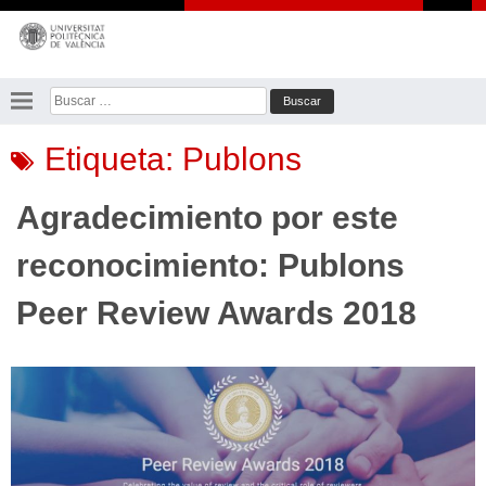
Saltar
al
contenido
Buscar:
Etiqueta:
Publons
Agradecimiento por este
reconocimiento: Publons
Peer Review Awards 2018