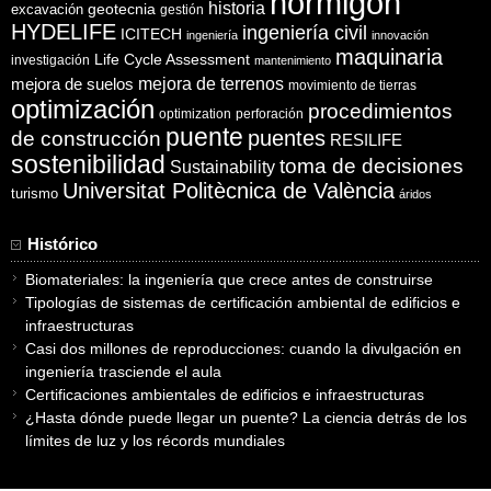
hormigón
historia
excavación
geotecnia
gestión
HYDELIFE
ingeniería civil
ICITECH
ingeniería
innovación
maquinaria
Life Cycle Assessment
investigación
mantenimiento
mejora de suelos
mejora de terrenos
movimiento de tierras
optimización
procedimientos
optimization
perforación
puente
puentes
de construcción
RESILIFE
sostenibilidad
toma de decisiones
Sustainability
Universitat Politècnica de València
turismo
áridos
Histórico
Biomateriales: la ingeniería que crece antes de construirse
Tipologías de sistemas de certificación ambiental de edificios e
infraestructuras
Casi dos millones de reproducciones: cuando la divulgación en
ingeniería trasciende el aula
Certificaciones ambientales de edificios e infraestructuras
¿Hasta dónde puede llegar un puente? La ciencia detrás de los
límites de luz y los récords mundiales