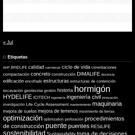
17
18
19
20
21
22
23
24
25
26
27
28
29
30
31
« Jul
Etiquetas
ciclo de vida
calidad
cimentaciones
BRIDLIFE
AHP
carreteras
concreto
DIMALIFE
compactación
construcción
docencia
estructuras
edificación
encofrado
estructuras de contención
hormigón
historia
excavación
geotecnia
gestión
HYDELIFE
ingeniería civil
ICITECH
ingeniería
innovación
maquinaria
Life Cycle Assessment
investigación
mantenimiento
mejora de suelos
mejora de terrenos
movimiento de tierras
optimización
procedimientos
optimization
perforación
puente
puentes
de construcción
RESILIFE
sostenibilidad
toma de decisiones
Sustainability