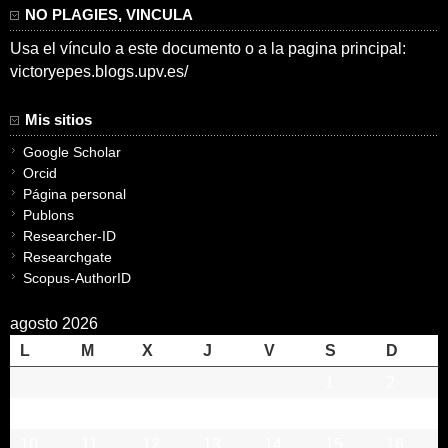
NO PLAGIES, VINCULA
Usa el vínculo a este documento o a la pagina principal:
victoryepes.blogs.upv.es/
Mis sitios
Google Scholar
Orcid
Página personal
Publons
Researcher-ID
Researchgate
Scopus-AuthorID
agosto 2026
L
M
X
J
V
S
D
1
2
3
4
5
6
7
8
9
10
11
12
13
14
15
16