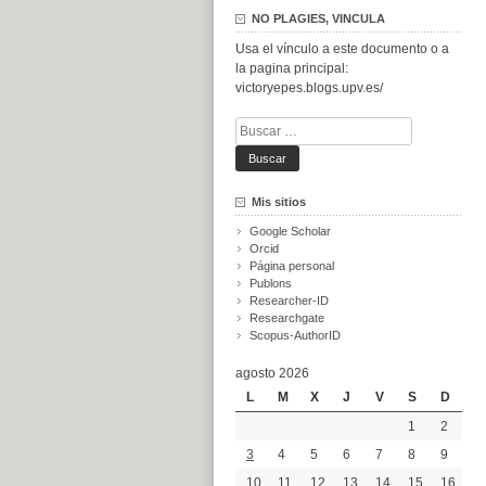
NO PLAGIES, VINCULA
Usa el vínculo a este documento o a
la pagina principal:
victoryepes.blogs.upv.es/
Buscar:
Mis sitios
Google Scholar
Orcid
Página personal
Publons
Researcher-ID
Researchgate
Scopus-AuthorID
agosto 2026
L
M
X
J
V
S
D
1
2
3
4
5
6
7
8
9
10
11
12
13
14
15
16