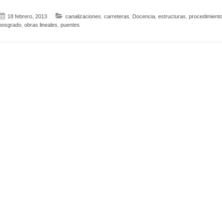
18 febrero, 2013
canalizaciones
,
carreteras
,
Docencia
,
estructuras
,
procedimiento
posgrado
,
obras lineales
,
puentes