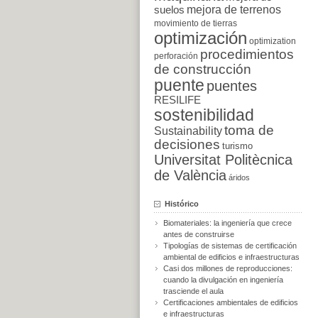
suelos
mejora de terrenos
movimiento de tierras
optimización
optimization
procedimientos
perforación
de construcción
puente
puentes
RESILIFE
sostenibilidad
toma de
Sustainability
decisiones
turismo
Universitat Politècnica
de València
áridos
Histórico
Biomateriales: la ingeniería que crece
antes de construirse
Tipologías de sistemas de certificación
ambiental de edificios e infraestructuras
Casi dos millones de reproducciones:
cuando la divulgación en ingeniería
trasciende el aula
Certificaciones ambientales de edificios
e infraestructuras