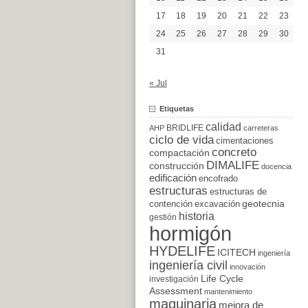
17
18
19
20
21
22
23
24
25
26
27
28
29
30
31
« Jul
Etiquetas
calidad
BRIDLIFE
AHP
carreteras
ciclo de vida
cimentaciones
concreto
compactación
DIMALIFE
construcción
docencia
edificación
encofrado
estructuras
estructuras de
excavación
geotecnia
contención
historia
gestión
hormigón
HYDELIFE
ICITECH
ingeniería
ingeniería civil
innovación
Life Cycle
investigación
Assessment
mantenimiento
maquinaria
mejora de