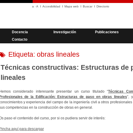
a
·
A
Accesibilidad
Mapa web
Buscar
Directorio
Docencia
Investigación
Publicaciones
Contacto
Etiqueta:
obras lineales
Técnicas constructivas: Estructuras de 
lineales
Hemos considerado interesante presentar un curso titulado “
Técnicas Cons
Profesionales de la Edificación: Estructuras de paso en obras lineales
”, 
conocimientos y experiencia del campo de la ingeniería civil a otros profesionales
sus competencias en la construcción de obras en general.
Os paso el contenido del curso, por si os pudiera servir de interés:
Pincha aquí para descargar