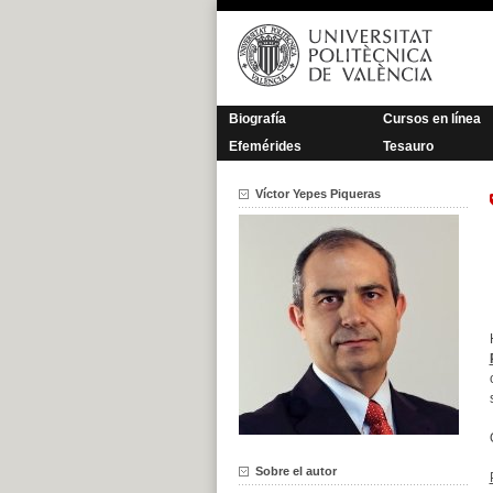
Saltar
al
contenido
Biografía
Cursos en línea
Efemérides
Tesauro
Víctor Yepes Piqueras
Sobre el autor