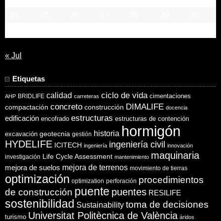
24
25
26
27
28
29
30
31
« Jul
Etiquetas
ciclo de vida
calidad
cimentaciones
BRIDLIFE
AHP
carreteras
concreto
DIMALIFE
compactación
construcción
docencia
estructuras
edificación
encofrado
estructuras de contención
hormigón
historia
excavación
geotecnia
gestión
HYDELIFE
ingeniería civil
ICITECH
ingeniería
innovación
maquinaria
Life Cycle Assessment
investigación
mantenimiento
mejora de suelos
mejora de terrenos
movimiento de tierras
optimización
procedimientos
optimization
perforación
puente
puentes
de construcción
RESILIFE
sostenibilidad
toma de decisiones
Sustainability
Universitat Politècnica de València
turismo
áridos