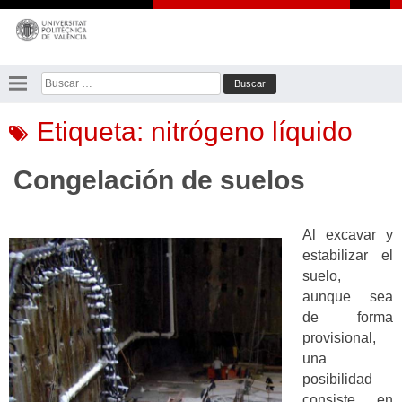
Saltar
al
contenido
Buscar:
Etiqueta:
nitrógeno líquido
Congelación de suelos
Al excavar y
estabilizar el
suelo,
aunque sea
de forma
provisional,
una
posibilidad
consiste en