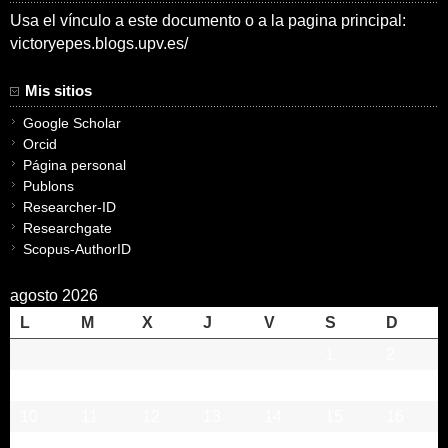
Usa el vínculo a este documento o a la pagina principal:
victoryepes.blogs.upv.es/
Mis sitios
Google Scholar
Orcid
Página personal
Publons
Researcher-ID
Researchgate
Scopus-AuthorID
agosto 2026
L
M
X
J
V
S
D
1
2
3
4
5
6
7
8
9
10
11
12
13
14
15
16
17
18
19
20
21
22
23