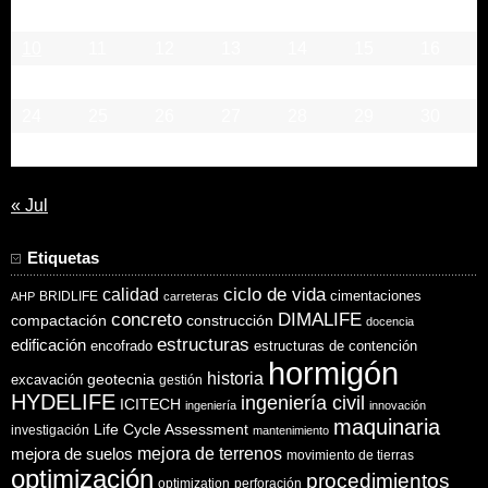
3
4
5
6
7
8
9
10
11
12
13
14
15
16
17
18
19
20
21
22
23
24
25
26
27
28
29
30
31
« Jul
Etiquetas
ciclo de vida
calidad
cimentaciones
BRIDLIFE
AHP
carreteras
concreto
DIMALIFE
compactación
construcción
docencia
estructuras
edificación
encofrado
estructuras de contención
hormigón
historia
excavación
geotecnia
gestión
HYDELIFE
ingeniería civil
ICITECH
ingeniería
innovación
maquinaria
Life Cycle Assessment
investigación
mantenimiento
mejora de suelos
mejora de terrenos
movimiento de tierras
optimización
procedimientos
optimization
perforación