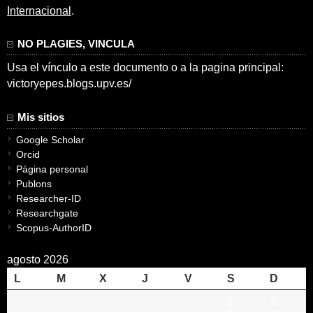
Internacional
.
NO PLAGIES, VINCULA
Usa el vínculo a este documento o a la pagina principal:
victoryepes.blogs.upv.es/
Mis sitios
Google Scholar
Orcid
Página personal
Publons
Researcher-ID
Researchgate
Scopus-AuthorID
agosto 2026
L
M
X
J
V
S
D
1
2