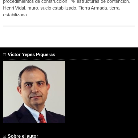
procedimientos de construcción
estructuras de contención
,
Henri Vidal
,
muro
,
suelo estabilizado
,
Tierra Armada
,
tierra
estabilizada
Víctor Yepes Piqueras
Sobre el autor