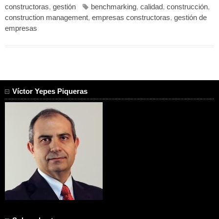
constructoras
,
gestión
benchmarking
,
calidad
,
construcción
,
construction management
,
empresas constructoras
,
gestión de
empresas
Víctor Yepes Piqueras