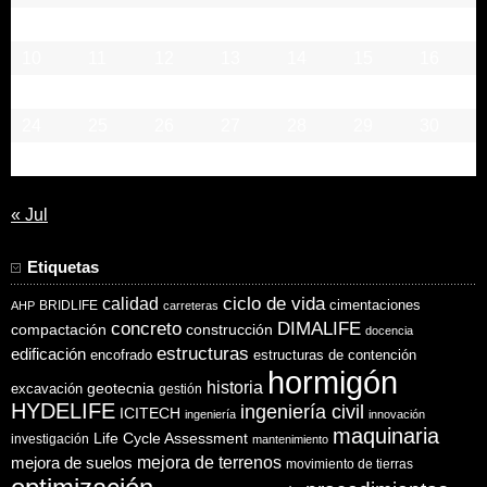
3
4
5
6
7
8
9
10
11
12
13
14
15
16
17
18
19
20
21
22
23
24
25
26
27
28
29
30
31
« Jul
Etiquetas
ciclo de vida
calidad
cimentaciones
BRIDLIFE
AHP
carreteras
concreto
DIMALIFE
compactación
construcción
docencia
estructuras
edificación
encofrado
estructuras de contención
hormigón
historia
excavación
geotecnia
gestión
HYDELIFE
ingeniería civil
ICITECH
ingeniería
innovación
maquinaria
Life Cycle Assessment
investigación
mantenimiento
mejora de suelos
mejora de terrenos
movimiento de tierras