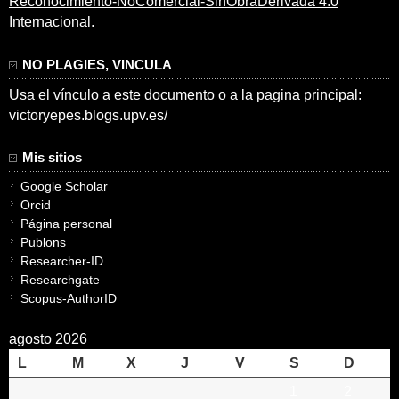
Reconocimiento-NoComercial-SinObraDerivada 4.0
Internacional
.
NO PLAGIES, VINCULA
Usa el vínculo a este documento o a la pagina principal:
victoryepes.blogs.upv.es/
Mis sitios
Google Scholar
Orcid
Página personal
Publons
Researcher-ID
Researchgate
Scopus-AuthorID
agosto 2026
L
M
X
J
V
S
D
1
2