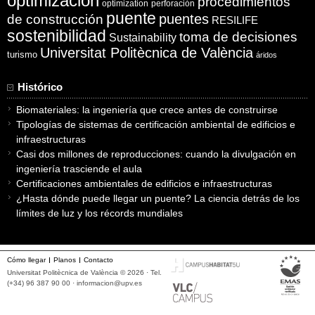
optimización
procedimientos
optimization
perforación
puente
puentes
de construcción
RESILIFE
sostenibilidad
toma de decisiones
Sustainability
Universitat Politècnica de València
turismo
áridos
Histórico
Biomateriales: la ingeniería que crece antes de construirse
Tipologías de sistemas de certificación ambiental de edificios e
infraestructuras
Casi dos millones de reproducciones: cuando la divulgación en
ingeniería trasciende el aula
Certificaciones ambientales de edificios e infraestructuras
¿Hasta dónde puede llegar un puente? La ciencia detrás de los
límites de luz y los récords mundiales
Cómo llegar
Planos
Contacto
Universitat Politècnica de València © 2026 · Tel.
(+34) 96 387 90 00 ·
informacion@upv.es