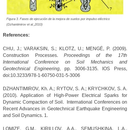
Figura 3. Fases de ejecución de la mejora de suelos por impulso eléctrico
(Dzhantimirov et al.,2010)
References:
CHU, J.; VARAKSIN, S.; KLOTZ, U.; MENGÉ, P. (2009).
Construction Processes.
Proceedings of the 17th
International Conference on Soil Mechanics and
Geotechnical Engineering
, pp. 3006-3135. IOS Press,
doi:10.3233/978-1-60750-031-5-3006
DZHANTIMIROV, Kh. A.; RYTOV, S. A.; KRYCHKOV, S. A.
(2010). Application of High-Power Electrical Sparks for
Dynamic Compaction of Soil. International Conferences on
Recent Advances in Geotechnical Earthquake Engineering
and Soil Dynamics. 1.
LOMIZE, G.M., KIRILLOV, A.A., SEMUSHKINA, L.A.,