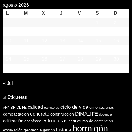
agosto 2026
L
M
X
J
V
S
D
1
2
3
4
5
6
7
8
9
10
11
12
13
14
15
16
17
18
19
20
21
22
23
24
25
26
27
28
29
30
31
« Jul
Etiquetas
ciclo de vida
calidad
cimentaciones
BRIDLIFE
AHP
carreteras
concreto
DIMALIFE
compactación
construcción
docencia
estructuras
edificación
encofrado
estructuras de contención
hormigón
historia
excavación
geotecnia
gestión