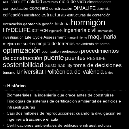
ciclo de vida
calidad
cimentaciones
BRIDLIFE
AHP
carreteras
concreto
DIMALIFE
compactación
construcción
docencia
estructuras
edificación
encofrado
estructuras de contención
hormigón
historia
excavación
geotecnia
gestión
HYDELIFE
ingeniería civil
ICITECH
ingeniería
innovación
maquinaria
Life Cycle Assessment
investigación
mantenimiento
mejora de suelos
mejora de terrenos
movimiento de tierras
optimización
procedimientos
optimization
perforación
puente
puentes
de construcción
RESILIFE
sostenibilidad
toma de decisiones
Sustainability
Universitat Politècnica de València
turismo
áridos
Histórico
Biomateriales: la ingeniería que crece antes de construirse
Tipologías de sistemas de certificación ambiental de edificios e
infraestructuras
Casi dos millones de reproducciones: cuando la divulgación en
ingeniería trasciende el aula
Certificaciones ambientales de edificios e infraestructuras