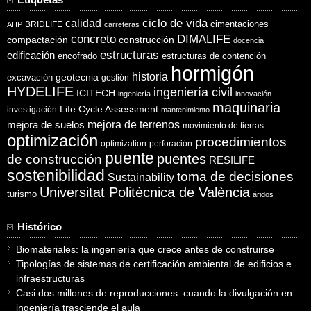
Etiquetas
ciclo de vida
calidad
cimentaciones
BRIDLIFE
AHP
carreteras
concreto
DIMALIFE
compactación
construcción
docencia
estructuras
edificación
encofrado
estructuras de contención
hormigón
historia
excavación
geotecnia
gestión
HYDELIFE
ingeniería civil
ICITECH
ingeniería
innovación
maquinaria
Life Cycle Assessment
investigación
mantenimiento
mejora de suelos
mejora de terrenos
movimiento de tierras
optimización
procedimientos
optimization
perforación
puente
puentes
de construcción
RESILIFE
sostenibilidad
toma de decisiones
Sustainability
Universitat Politècnica de València
turismo
áridos
Histórico
Biomateriales: la ingeniería que crece antes de construirse
Tipologías de sistemas de certificación ambiental de edificios e
infraestructuras
Casi dos millones de reproducciones: cuando la divulgación en
ingeniería trasciende el aula