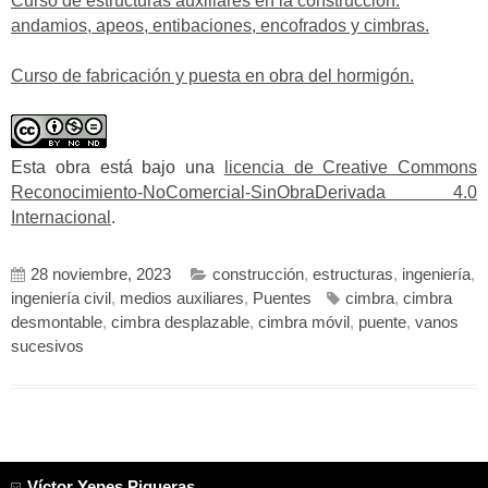
Curso de estructuras auxiliares en la construcción:
andamios, apeos, entibaciones, encofrados y cimbras.
Curso de fabricación y puesta en obra del hormigón.
Esta obra está bajo una
licencia de Creative Commons
Reconocimiento-NoComercial-SinObraDerivada 4.0
Internacional
.
28 noviembre, 2023
construcción
,
estructuras
,
ingeniería
,
ingeniería civil
,
medios auxiliares
,
Puentes
cimbra
,
cimbra
desmontable
,
cimbra desplazable
,
cimbra móvil
,
puente
,
vanos
sucesivos
Víctor Yepes Piqueras