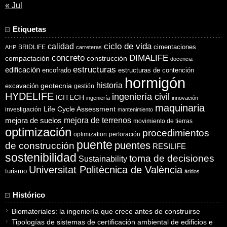
« Jul
Etiquetas
ciclo de vida
calidad
cimentaciones
BRIDLIFE
AHP
carreteras
concreto
DIMALIFE
compactación
construcción
docencia
estructuras
edificación
encofrado
estructuras de contención
hormigón
historia
excavación
geotecnia
gestión
HYDELIFE
ingeniería civil
ICITECH
ingeniería
innovación
maquinaria
Life Cycle Assessment
investigación
mantenimiento
mejora de suelos
mejora de terrenos
movimiento de tierras
optimización
procedimientos
optimization
perforación
puente
puentes
de construcción
RESILIFE
sostenibilidad
toma de decisiones
Sustainability
Universitat Politècnica de València
turismo
áridos
Histórico
Biomateriales: la ingeniería que crece antes de construirse
Tipologías de sistemas de certificación ambiental de edificios e