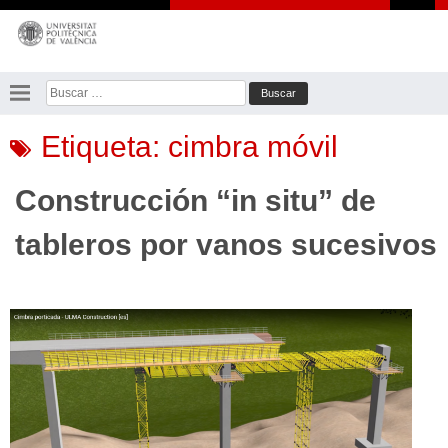
Saltar
al
contenido
Buscar:
Etiqueta:
cimbra móvil
Construcción “in situ” de
tableros por vanos sucesivos