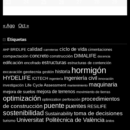
23
24
25
26
27
28
29
30
« Ago
Oct »
Etiquetas
ciclo de vida
calidad
cimentaciones
BRIDLIFE
AHP
carreteras
concreto
DIMALIFE
compactación
construcción
docencia
estructuras
edificación
encofrado
estructuras de contención
hormigón
historia
excavación
geotecnia
gestión
HYDELIFE
ingeniería civil
ICITECH
ingeniería
innovación
maquinaria
Life Cycle Assessment
investigación
mantenimiento
mejora de suelos
mejora de terrenos
movimiento de tierras
optimización
procedimientos
optimization
perforación
puente
puentes
de construcción
RESILIFE
sostenibilidad
toma de decisiones
Sustainability
Universitat Politècnica de València
turismo
áridos