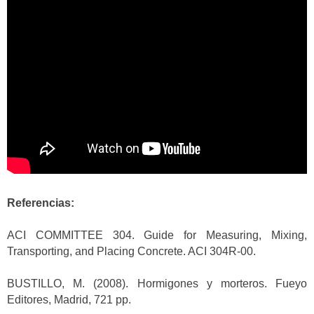
Referencias:
ACI COMMITTEE 304. Guide for Measuring, Mixing,
Transporting, and Placing Concrete. ACI 304R-00.
BUSTILLO, M. (2008). Hormigones y morteros. Fueyo
Editores, Madrid, 721 pp.