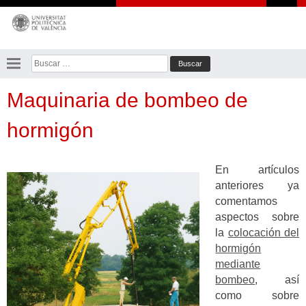
Saltar
al
contenido
Buscar:
Maquinaria de bombeo de
hormigón
En artículos
anteriores ya
comentamos
aspectos sobre
la
colocación del
hormigón
mediante
bombeo
, así
como sobre