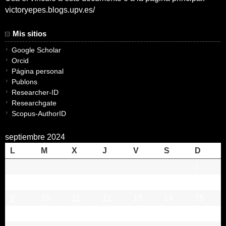
victoryepes.blogs.upv.es/
Mis sitios
Google Scholar
Orcid
Página personal
Publons
Researcher-ID
Researchgate
Scopus-AuthorID
septiembre 2024
L
M
X
J
V
S
D
1
2
3
4
5
6
7
8
9
10
11
12
13
14
15
16
17
18
19
20
21
22