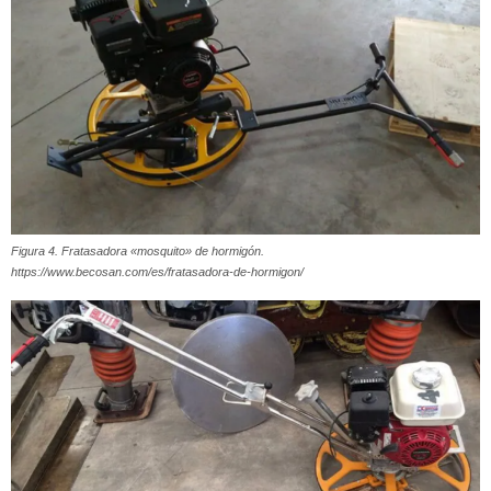
Figura 4. Fratasadora «mosquito» de hormigón.
https://www.becosan.com/es/fratasadora-de-hormigon/