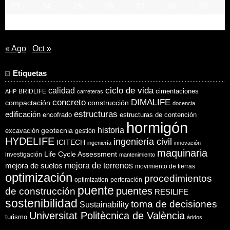
23
24
25
26
27
28
29
30
« Ago
Oct »
Etiquetas
ciclo de vida
calidad
cimentaciones
BRIDLIFE
AHP
carreteras
concreto
DIMALIFE
compactación
construcción
docencia
estructuras
edificación
encofrado
estructuras de contención
hormigón
historia
excavación
geotecnia
gestión
HYDELIFE
ingeniería civil
ICITECH
ingeniería
innovación
maquinaria
Life Cycle Assessment
investigación
mantenimiento
mejora de suelos
mejora de terrenos
movimiento de tierras
optimización
procedimientos
optimization
perforación
puente
puentes
de construcción
RESILIFE
sostenibilidad
toma de decisiones
Sustainability
Universitat Politècnica de València
turismo
áridos