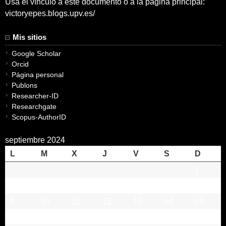
Usa el vínculo a este documento o a la pagina principal:
victoryepes.blogs.upv.es/
Mis sitios
Google Scholar
Orcid
Página personal
Publons
Researcher-ID
Researchgate
Scopus-AuthorID
septiembre 2024
L
M
X
J
V
S
D
1
2
3
4
5
6
7
8
9
10
11
12
13
14
15
16
17
18
19
20
21
22