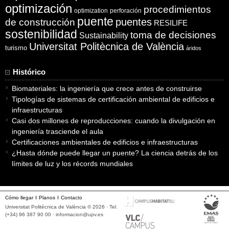
optimización
procedimientos
optimization
perforación
puente
puentes
de construcción
RESILIFE
sostenibilidad
toma de decisiones
Sustainability
Universitat Politècnica de València
turismo
áridos
Histórico
Biomateriales: la ingeniería que crece antes de construirse
Tipologías de sistemas de certificación ambiental de edificios e
infraestructuras
Casi dos millones de reproducciones: cuando la divulgación en
ingeniería trasciende el aula
Certificaciones ambientales de edificios e infraestructuras
¿Hasta dónde puede llegar un puente? La ciencia detrás de los
límites de luz y los récords mundiales
Cómo llegar
Planos
Contacto
Universitat Politècnica de València © 2026 · Tel.
(+34) 96 387 90 00 ·
informacion@upv.es