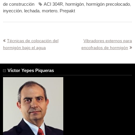
de construcción
ACI 304R
,
hormigón
,
hormigón precolocado
,
inyección
,
lechada
,
mortero
,
Prepakt
Navegación
Técnicas de colocación del
Vibradores externos para
hormigón bajo el agua
encofrados de hormigón
de
entradas
Víctor Yepes Piqueras