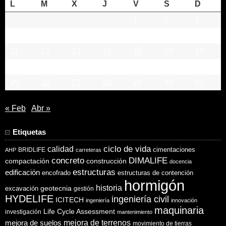
L
M
X
J
V
S
D
1
2
3
4
5
6
7
8
9
10
11
12
13
14
15
16
17
18
19
20
21
22
23
24
25
26
27
28
29
30
31
« Feb
Abr »
Etiquetas
ciclo de vida
calidad
cimentaciones
BRIDLIFE
AHP
carreteras
concreto
DIMALIFE
compactación
construcción
docencia
estructuras
edificación
encofrado
estructuras de contención
hormigón
historia
excavación
geotecnia
gestión
HYDELIFE
ingeniería civil
ICITECH
ingeniería
innovación
maquinaria
Life Cycle Assessment
investigación
mantenimiento
mejora de suelos
mejora de terrenos
movimiento de tierras