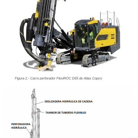
Figura 2.- Carro perforador FlexiROC D65 de Atlas Copco