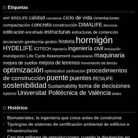
Etiquetas
ciclo de vida
calidad
cimentaciones
BRIDLIFE
AHP
carreteras
concreto
DIMALIFE
compactación
construcción
docencia
estructuras
edificación
encofrado
estructuras de contención
hormigón
historia
excavación
geotecnia
gestión
HYDELIFE
ingeniería civil
ICITECH
ingeniería
innovación
maquinaria
Life Cycle Assessment
investigación
mantenimiento
mejora de suelos
mejora de terrenos
movimiento de tierras
optimización
procedimientos
optimization
perforación
puente
puentes
de construcción
RESILIFE
sostenibilidad
toma de decisiones
Sustainability
Universitat Politècnica de València
turismo
áridos
Histórico
Biomateriales: la ingeniería que crece antes de construirse
Tipologías de sistemas de certificación ambiental de edificios e
infraestructuras
Casi dos millones de reproducciones: cuando la divulgación en