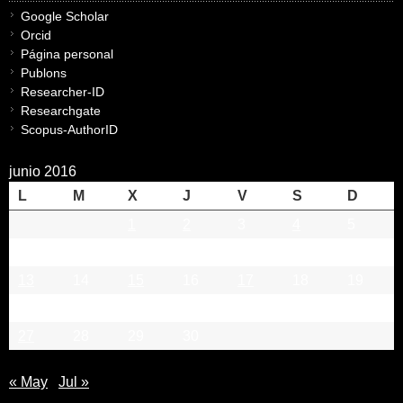
Google Scholar
Orcid
Página personal
Publons
Researcher-ID
Researchgate
Scopus-AuthorID
junio 2016
L
M
X
J
V
S
D
1
2
3
4
5
6
7
8
9
10
11
12
13
14
15
16
17
18
19
20
21
22
23
24
25
26
27
28
29
30
« May
Jul »