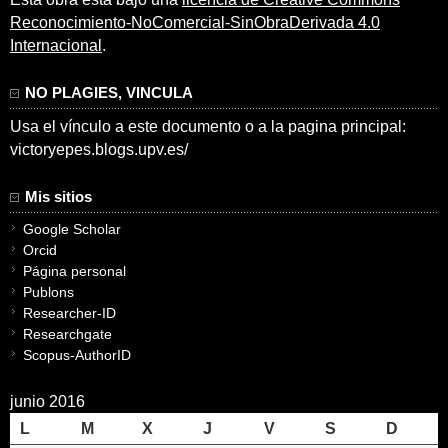
Reconocimiento-NoComercial-SinObraDerivada 4.0
Internacional
.
NO PLAGIES, VINCULA
Usa el vínculo a este documento o a la pagina principal:
victoryepes.blogs.upv.es/
Mis sitios
Google Scholar
Orcid
Página personal
Publons
Researcher-ID
Researchgate
Scopus-AuthorID
junio 2016
L
M
X
J
V
S
D