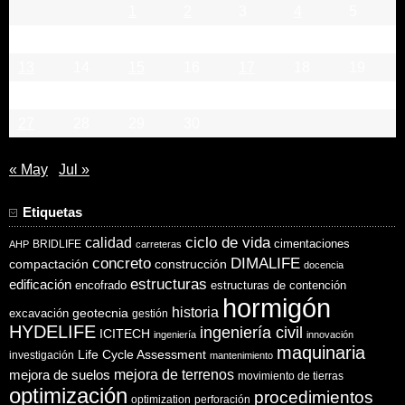
1
2
3
4
5
6
7
8
9
10
11
12
13
14
15
16
17
18
19
20
21
22
23
24
25
26
27
28
29
30
« May
Jul »
Etiquetas
ciclo de vida
calidad
cimentaciones
BRIDLIFE
AHP
carreteras
concreto
DIMALIFE
compactación
construcción
docencia
estructuras
edificación
encofrado
estructuras de contención
hormigón
historia
excavación
geotecnia
gestión
HYDELIFE
ingeniería civil
ICITECH
ingeniería
innovación
maquinaria
Life Cycle Assessment
investigación
mantenimiento
mejora de suelos
mejora de terrenos
movimiento de tierras
optimización
procedimientos
optimization
perforación