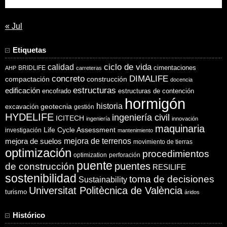
31
« Jul
Etiquetas
ciclo de vida
calidad
cimentaciones
BRIDLIFE
AHP
carreteras
concreto
DIMALIFE
compactación
construcción
docencia
estructuras
edificación
encofrado
estructuras de contención
hormigón
historia
excavación
geotecnia
gestión
HYDELIFE
ingeniería civil
ICITECH
ingeniería
innovación
maquinaria
Life Cycle Assessment
investigación
mantenimiento
mejora de suelos
mejora de terrenos
movimiento de tierras
optimización
procedimientos
optimization
perforación
puente
puentes
de construcción
RESILIFE
sostenibilidad
toma de decisiones
Sustainability
Universitat Politècnica de València
turismo
áridos
Histórico