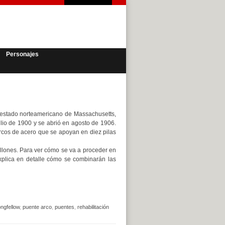
Personajes
l estado norteamericano de Massachusetts,
ulio de 1900 y se abrió en agosto de 1906.
rcos de acero que se apoyan en diez pilas
llones. Para ver cómo se va a proceder en
xplica en detalle cómo se combinarán las
ngfellow
,
puente arco
,
puentes
,
rehabilitación