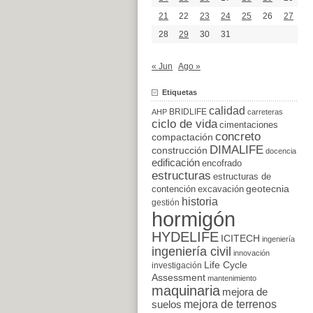
21
22
23
24
25
26
27
28
29
30
31
« Jun
Ago »
Etiquetas
calidad
BRIDLIFE
AHP
carreteras
ciclo de vida
cimentaciones
concreto
compactación
DIMALIFE
construcción
docencia
edificación
encofrado
estructuras
estructuras de
excavación
geotecnia
contención
historia
gestión
hormigón
HYDELIFE
ICITECH
ingeniería
ingeniería civil
innovación
Life Cycle
investigación
Assessment
mantenimiento
maquinaria
mejora de
suelos
mejora de terrenos