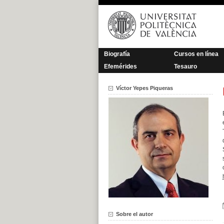
Saltar
al
contenido
Biografía
Cursos en línea
Efemérides
Tesauro
Víctor Yepes Piqueras
Sobre el autor