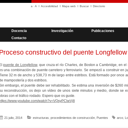
a
·
A
Accesibilidad
Mapa web
Buscar
Directorio
Docencia
Investigación
Publicaciones
Contacto
Proceso constructivo del puente Longfellow
El
puente de Longfellow
, que cruza el río Charles, de Boston a Cambridge, en e
es una combinación de puente carretero y ferroviario. Se empezó a construir en j
Tiene 32 m de ancho y 538,73 m de largo entre estribos. Está formado por once a
de mampostería y dos estribos.
Sin embargo, el puente debe ser rehabilitado. Se estima una inversión de $260 mi
su reconstrucción, os dejo un vídeo de unos siete minutos y medio, donde se e
obras con el tráfico rodado. Espero que os guste.
https://www.youtube.com/watch?v=VQsyPClwVj8
21 julio, 2014
estructuras
,
procedimientos de construcción
,
Puentes
arco
,
Lo