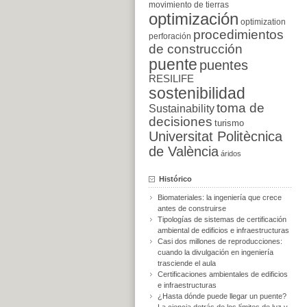
movimiento de tierras
optimización
optimization
procedimientos
perforación
de construcción
puente
puentes
RESILIFE
sostenibilidad
toma de
Sustainability
decisiones
turismo
Universitat Politècnica
de València
áridos
Histórico
Biomateriales: la ingeniería que crece
antes de construirse
Tipologías de sistemas de certificación
ambiental de edificios e infraestructuras
Casi dos millones de reproducciones:
cuando la divulgación en ingeniería
trasciende el aula
Certificaciones ambientales de edificios
e infraestructuras
¿Hasta dónde puede llegar un puente?
La ciencia detrás de los límites de luz y