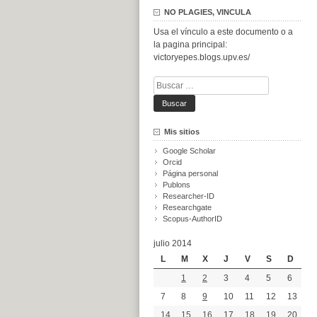
NO PLAGIES, VINCULA
Usa el vínculo a este documento o a
la pagina principal:
victoryepes.blogs.upv.es/
Buscar:
Mis sitios
Google Scholar
Orcid
Página personal
Publons
Researcher-ID
Researchgate
Scopus-AuthorID
julio 2014
L
M
X
J
V
S
D
1
2
3
4
5
6
7
8
9
10
11
12
13
14
15
16
17
18
19
20