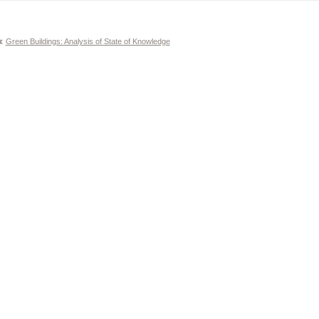
Navegación
Green Buildings: Analysis of State of Knowledge
de
entradas