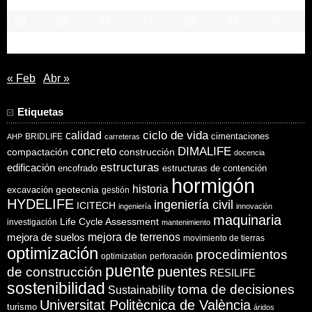
24
25
26
27
28
29
30
31
« Feb
Abr »
Etiquetas
ciclo de vida
calidad
cimentaciones
BRIDLIFE
AHP
carreteras
concreto
DIMALIFE
compactación
construcción
docencia
estructuras
edificación
encofrado
estructuras de contención
hormigón
historia
excavación
geotecnia
gestión
HYDELIFE
ingeniería civil
ICITECH
ingeniería
innovación
maquinaria
Life Cycle Assessment
investigación
mantenimiento
mejora de suelos
mejora de terrenos
movimiento de tierras
optimización
procedimientos
optimization
perforación
puente
puentes
de construcción
RESILIFE
sostenibilidad
toma de decisiones
Sustainability
Universitat Politècnica de València
turismo
áridos