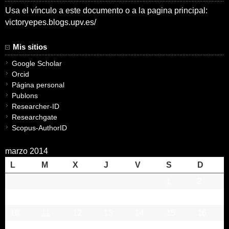
Usa el vínculo a este documento o a la pagina principal:
victoryepes.blogs.upv.es/
Mis sitios
Google Scholar
Orcid
Página personal
Publons
Researcher-ID
Researchgate
Scopus-AuthorID
marzo 2014
L
M
X
J
V
S
D
1
2
3
4
5
6
7
8
9
10
11
12
13
14
15
16
17
18
19
20
21
22
23