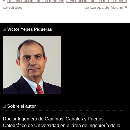
Navegación
La construcción de las grandes
Construcción de las torres Puerta
catedrales
de Europa de Madrid
de
entradas
Víctor Yepes Piqueras
Sobre el autor
Doctor Ingeniero de Caminos, Canales y Puertos.
Catedrático de Universidad en el área de Ingeniería de la