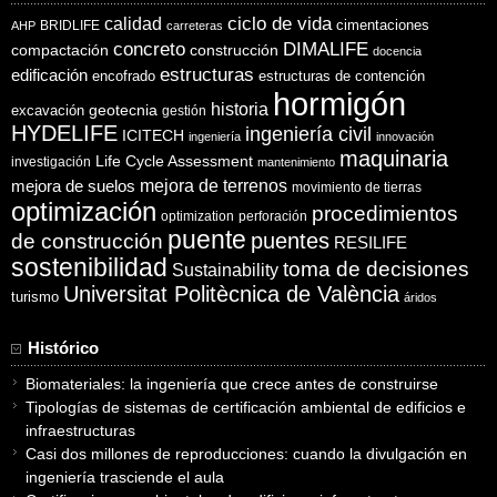
ciclo de vida
calidad
cimentaciones
BRIDLIFE
AHP
carreteras
concreto
DIMALIFE
compactación
construcción
docencia
estructuras
edificación
encofrado
estructuras de contención
hormigón
historia
excavación
geotecnia
gestión
HYDELIFE
ingeniería civil
ICITECH
ingeniería
innovación
maquinaria
Life Cycle Assessment
investigación
mantenimiento
mejora de suelos
mejora de terrenos
movimiento de tierras
optimización
procedimientos
optimization
perforación
puente
puentes
de construcción
RESILIFE
sostenibilidad
toma de decisiones
Sustainability
Universitat Politècnica de València
turismo
áridos
Histórico
Biomateriales: la ingeniería que crece antes de construirse
Tipologías de sistemas de certificación ambiental de edificios e
infraestructuras
Casi dos millones de reproducciones: cuando la divulgación en
ingeniería trasciende el aula