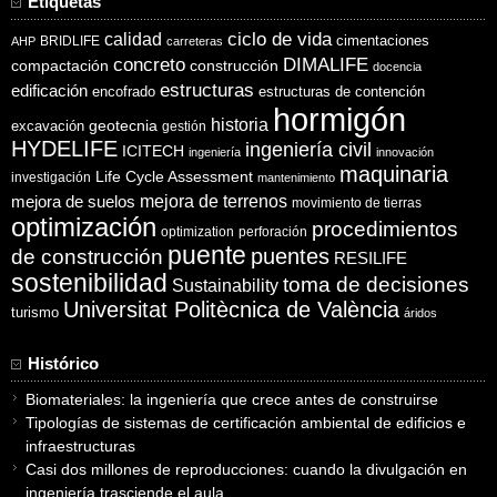
Etiquetas
ciclo de vida
calidad
cimentaciones
BRIDLIFE
AHP
carreteras
concreto
DIMALIFE
compactación
construcción
docencia
estructuras
edificación
encofrado
estructuras de contención
hormigón
historia
excavación
geotecnia
gestión
HYDELIFE
ingeniería civil
ICITECH
ingeniería
innovación
maquinaria
Life Cycle Assessment
investigación
mantenimiento
mejora de suelos
mejora de terrenos
movimiento de tierras
optimización
procedimientos
optimization
perforación
puente
puentes
de construcción
RESILIFE
sostenibilidad
toma de decisiones
Sustainability
Universitat Politècnica de València
turismo
áridos
Histórico
Biomateriales: la ingeniería que crece antes de construirse
Tipologías de sistemas de certificación ambiental de edificios e
infraestructuras
Casi dos millones de reproducciones: cuando la divulgación en
ingeniería trasciende el aula