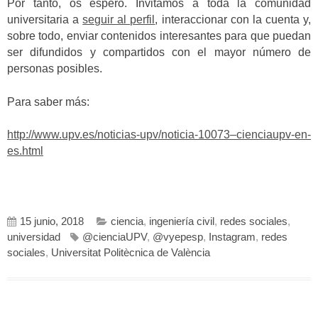
Por tanto, os espero. Invitamos a toda la comunidad
universitaria a
seguir al perfil
, interaccionar con la cuenta y,
sobre todo, enviar contenidos interesantes para que puedan
ser difundidos y compartidos con el mayor número de
personas posibles.
Para saber más:
http://www.upv.es/noticias-upv/noticia-10073–cienciaupv-en-
es.html
15 junio, 2018
ciencia
,
ingeniería civil
,
redes sociales
,
universidad
@cienciaUPV
,
@vyepesp
,
Instagram
,
redes
sociales
,
Universitat Politècnica de València