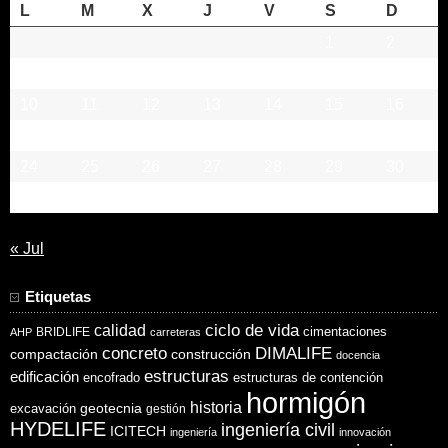
L
M
X
J
V
S
D
1
2
3
4
5
6
7
8
9
10
11
12
13
14
15
16
17
18
19
20
21
22
23
24
25
26
27
28
29
30
31
« Jul
Etiquetas
ciclo de vida
calidad
cimentaciones
BRIDLIFE
AHP
carreteras
concreto
DIMALIFE
compactación
construcción
docencia
estructuras
edificación
encofrado
estructuras de contención
hormigón
historia
excavación
geotecnia
gestión
HYDELIFE
ingeniería civil
ICITECH
ingeniería
innovación