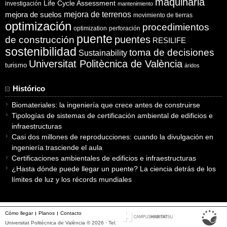
maquinaria
Life Cycle Assessment
investigación
mantenimiento
mejora de suelos
mejora de terrenos
movimiento de tierras
optimización
procedimientos
optimization
perforación
puente
puentes
de construcción
RESILIFE
sostenibilidad
toma de decisiones
Sustainability
Universitat Politècnica de València
turismo
áridos
Histórico
Biomateriales: la ingeniería que crece antes de construirse
Tipologías de sistemas de certificación ambiental de edificios e
infraestructuras
Casi dos millones de reproducciones: cuando la divulgación en
ingeniería trasciende el aula
Certificaciones ambientales de edificios e infraestructuras
¿Hasta dónde puede llegar un puente? La ciencia detrás de los
límites de luz y los récords mundiales
Cómo llegar
Planos
Contacto
Universitat Politècnica de València © 2026 · Tel.