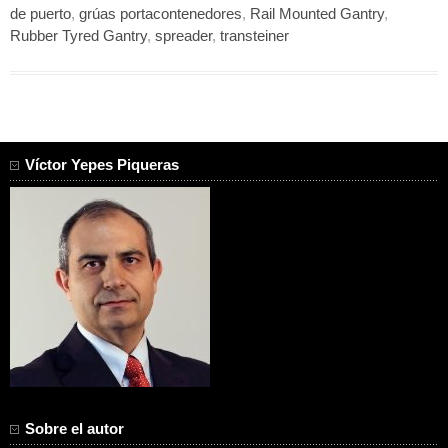
de puerto
,
grúas portacontenedores
,
Rail Mounted Gantry
,
Rubber Tyred Gantry
,
spreader
,
transteiner
Víctor Yepes Piqueras
Sobre el autor