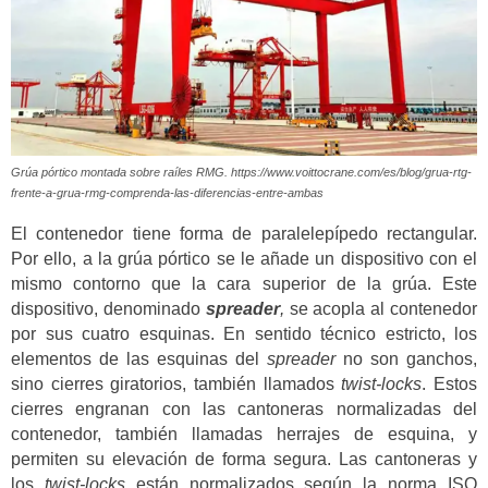
Grúa pórtico montada sobre raíles RMG. https://www.voittocrane.com/es/blog/grua-rtg-
frente-a-grua-rmg-comprenda-las-diferencias-entre-ambas
El contenedor tiene forma de paralelepípedo rectangular.
Por ello, a la grúa pórtico se le añade un dispositivo con el
mismo contorno que la cara superior de la grúa.
Este
dispositivo, denominado
spreader
,
se acopla al contenedor
por sus cuatro esquinas.
En sentido técnico estricto, los
elementos de las esquinas del
spreader
no son ganchos,
sino cierres giratorios, también llamados
twist-locks
. Estos
cierres engranan con las cantoneras normalizadas del
contenedor, también llamadas herrajes de esquina, y
permiten su elevación de forma segura. Las cantoneras y
los
twist-locks
están normalizados según la norma ISO