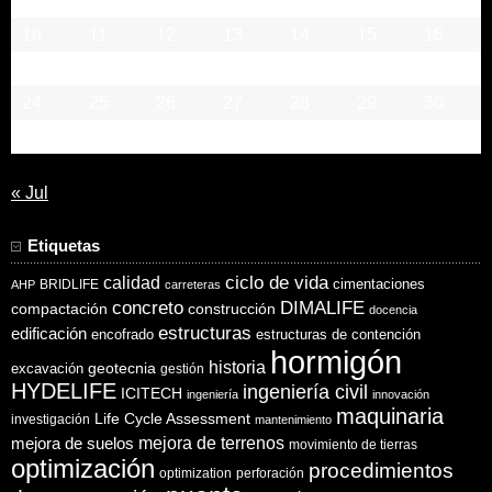
3
4
5
6
7
8
9
10
11
12
13
14
15
16
17
18
19
20
21
22
23
24
25
26
27
28
29
30
31
« Jul
Etiquetas
ciclo de vida
calidad
cimentaciones
BRIDLIFE
AHP
carreteras
concreto
DIMALIFE
compactación
construcción
docencia
estructuras
edificación
encofrado
estructuras de contención
hormigón
historia
excavación
geotecnia
gestión
HYDELIFE
ingeniería civil
ICITECH
ingeniería
innovación
maquinaria
Life Cycle Assessment
investigación
mantenimiento
mejora de suelos
mejora de terrenos
movimiento de tierras
optimización
procedimientos
optimization
perforación