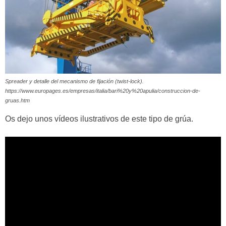
Spreader y detalle del mecanismo de fijación (twist-lock).
https://www.europages.es/empresas/italia/bari%20y%20apulia/construccion-de-
gruas.htm
Os dejo unos vídeos ilustrativos de este tipo de grúa.