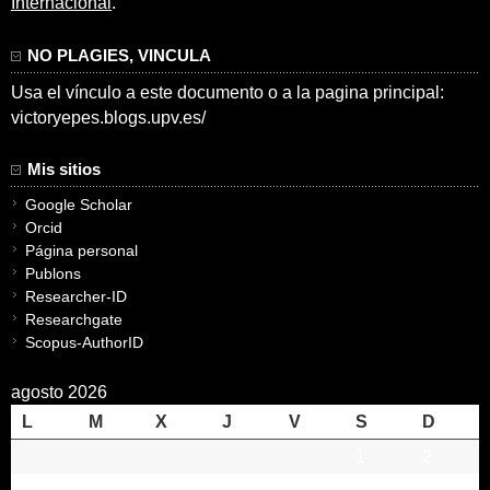
Internacional
.
NO PLAGIES, VINCULA
Usa el vínculo a este documento o a la pagina principal:
victoryepes.blogs.upv.es/
Mis sitios
Google Scholar
Orcid
Página personal
Publons
Researcher-ID
Researchgate
Scopus-AuthorID
agosto 2026
L
M
X
J
V
S
D
1
2