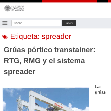
Saltar
al
contenido
Buscar:
Etiqueta:
spreader
Grúas pórtico transtainer:
RTG, RMG y el sistema
spreader
Las
grúas