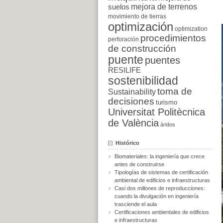
suelos
mejora de terrenos
movimiento de tierras
optimización
optimization
procedimientos
perforación
de construcción
puente
puentes
RESILIFE
sostenibilidad
toma de
Sustainability
decisiones
turismo
Universitat Politècnica
de València
áridos
Histórico
Biomateriales: la ingeniería que crece
antes de construirse
Tipologías de sistemas de certificación
ambiental de edificios e infraestructuras
Casi dos millones de reproducciones:
cuando la divulgación en ingeniería
trasciende el aula
Certificaciones ambientales de edificios
e infraestructuras