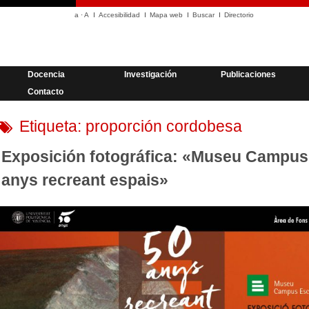
a
·
A
Accesibilidad
Mapa web
Buscar
Directorio
Docencia
Investigación
Publicaciones
Contacto
Etiqueta:
proporción cordobesa
Exposición fotográfica: «Museu Campus 
anys recreant espais»