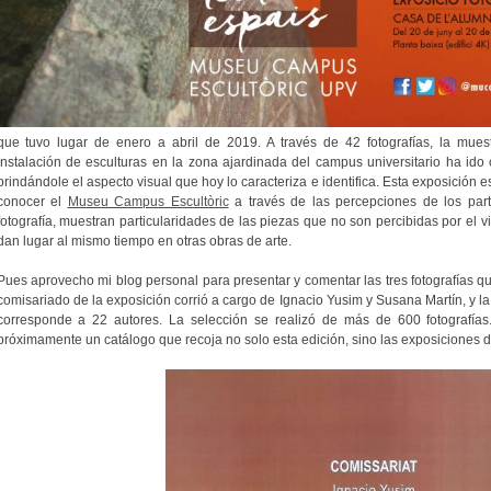
que tuvo lugar de enero a abril de 2019. A través de 42 fotografías, la mues
instalación de esculturas en la zona ajardinada del campus universitario ha ido
brindándole el aspecto visual que hoy lo caracteriza e identifica. Esta exposición
conocer el
Museu Campus Escultòric
a través de las percepciones de los parti
fotografía, muestran particularidades de las piezas que no son percibidas por el vis
dan lugar al mismo tiempo en otras obras de arte.
Pues aprovecho mi blog personal para presentar y comentar las tres fotografías q
comisariado de la exposición corrió a cargo de Ignacio Yusim y Susana Martín, y la 
corresponde a 22 autores. La selección se realizó de más de 600 fotografía
próximamente un catálogo que recoja no solo esta edición, sino las exposiciones d