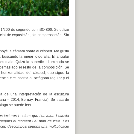
a 1/200 de segundo con ISO-800. Se utilizó
ricial de exposición, sin compensación. Sin
 apoyé la cámara sobre el césped. Me gusta
 buscando la mejor fotografía. El angular
 es malo. Quizá la superficie iluminada se
demasiado el resto de la composición. Se
 horizontalidad del césped, que sigue la
encia circunscrita al octógono regular y el
ata de una interpretación de la escultura
ña – 2014, Bernay, Francia). Se trata de
álogo se puede leer:
es textures i colors que l’envolen i canvia
 segons el moment i el punt de vista. Ens
rcep descompost segons una multiplicació