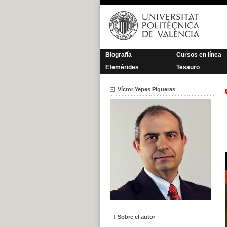
Saltar
al
contenido
Biografía
Cursos en línea
Efemérides
Tesauro
Víctor Yepes Piqueras
Sobre el autor