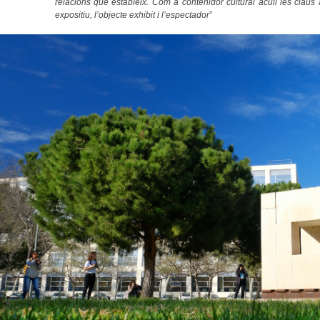
relacions que estableix. Com a contenidor cultural acull les claus
expositiu, l’objecte exhibit i l’espectador
”