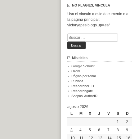
NO PLAGIES, VINCULA
Usa el vínculo a este documento o a
la pagina principal:
victoryepes.blogs.upv.es/
Buscar:
Mis sitios
Google Scholar
Orcid
Página personal
Publons
Researcher-ID
Researchgate
Scopus-AuthorID
agosto 2026
L
M
X
J
V
S
D
1
2
3
4
5
6
7
8
9
10
11
12
13
14
15
16