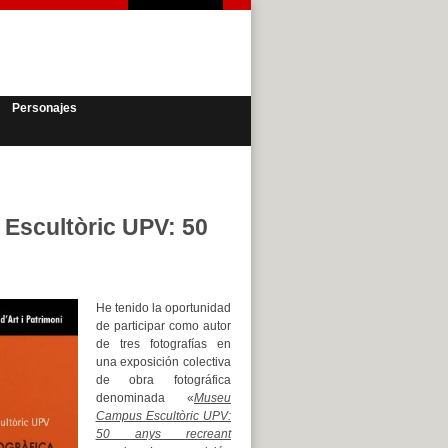
Personajes
Escultòric UPV: 50
He tenido la oportunidad
de participar como autor
de tres fotografías en
una exposición colectiva
de obra fotográfica
denominada «
Museu
Campus Escultòric UPV:
50 anys recreant