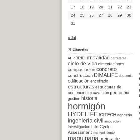
17
18
19
20
21
22
23
24
25
26
27
28
29
30
31
« Jul
Etiquetas
calidad
BRIDLIFE
AHP
carreteras
ciclo de vida
cimentaciones
concreto
compactación
DIMALIFE
construcción
docencia
edificación
encofrado
estructuras
estructuras de
excavación
geotecnia
contención
historia
gestión
hormigón
HYDELIFE
ICITECH
ingeniería
ingeniería civil
innovación
Life Cycle
investigación
Assessment
mantenimiento
maquinaria
mejora de