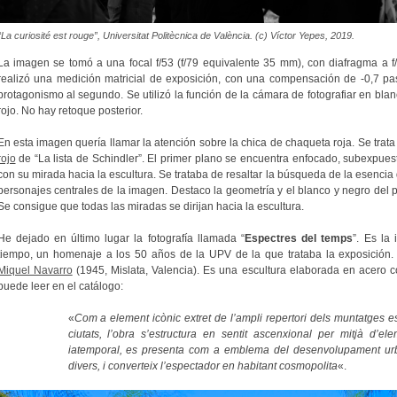
“La curiosité est rouge”, Universitat Politècnica de València. (c) Víctor Yepes, 2019.
La imagen se tomó a una focal f/53 (f/79 equivalente 35 mm), con diafragma a 
realizó una medición matricial de exposición, con una compensación de -0,7 pas
protagonismo al segundo. Se utilizó la función de la cámara de fotografiar en blan
rojo. No hay retoque posterior.
En esta imagen quería llamar la atención sobre la chica de chaqueta roja. Se trat
rojo
de “La lista de Schindler”. El primer plano se encuentra enfocado, subexpues
con su mirada hacia la escultura. Se trataba de resaltar la búsqueda de la esencia 
personajes centrales de la imagen. Destaco la geometría y el blanco y negro del pr
Se consigue que todas las miradas se dirijan hacia la escultura.
He dejado en último lugar la fotografía llamada “
Espectres del temps
”. Es la
tiempo, un homenaje a los 50 años de la UPV de la que trataba la exposición. 
Miquel Navarro
(1945, Mislata, Valencia). Es una escultura elaborada en acero 
puede leer en el catálogo:
«
Com a element icònic extret de l’ampli repertori dels muntatges e
ciutats, l’obra s’estructura en sentit ascenxional per mitjà d’e
iatemporal, es presenta com a emblema del desenvolupament urba
divers, i converteix l’espectador en habitant cosmopolita
«.