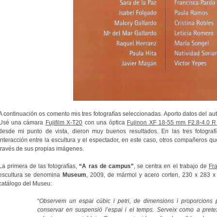
A continuación os comento mis tres fotografías seleccionadas. Aporto datos del autor
Usé una cámara
Fujifilm X-T20
con una óptica
Fujinon XF 18-55 mm F2.8-4.0 
desde mi punto de vista, dieron muy buenos resultados. En las tres fotograf
interacción entre la escultura y el espectador, en este caso, otros compañeros qu
través de sus propias imágenes.
La primera de las fotografías,
“A ras de campus”
, se centra en el trabajo de
Fr
escultura se denomina
Museum
, 2009, de mármol y acero corten, 230 x 283 x
catálogo del Museu:
“
Observem un espai cúbic i petri, de dimensions i proporcions p
conservar en suspensió l’espai i el temps. Serveix como a pretex