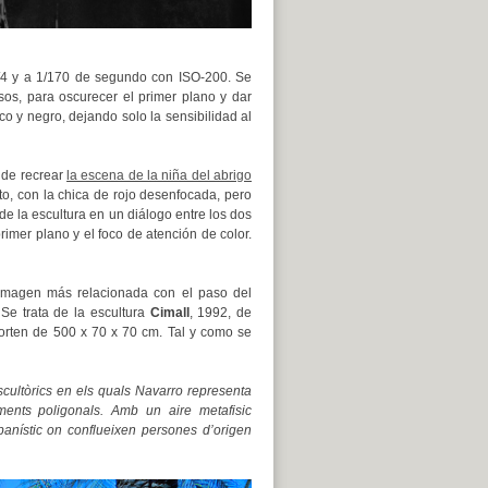
f/4 y a 1/170 de segundo con ISO-200. Se
os, para oscurecer el primer plano y dar
co y negro, dejando solo la sensibilidad al
a de recrear
la escena de la niña del abrigo
to, con la chica de rojo desenfocada, pero
de la escultura en un diálogo entre los dos
imer plano y el foco de atención de color.
 imagen más relacionada con el paso del
Se trata de la escultura
Cimall
, 1992, de
corten de 500 x 70 x 70 cm. Tal y como se
scultòrics en els quals Navarro representa
lements poligonals. Amb un aire metafisic
nístic on conflueixen persones d’origen