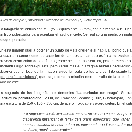
“A ras de campus”, Universitat Politècnica de València. (c) Víctor Yepes, 2019.
La fotografía se obtuvo con f/19 (f/28 equivalente 35 mm), con diafragma a f/10 y 
un filtro polarizador para acentuar el azul del cielo. Se realizó una medición mat
retoque posterior.
En esta imagen quería obtener un punto de vista diferente al habitual, por lo que
la escultura como centro de atención de las tres chicas que están a su izquierda
provoca cierta caída de las líneas geométricas de la escultura, pero el efecto no
encuentra algo sobreexpuesta, pero cerrar más el diafragma hubiera oscurecido 
observa que el foco de la imagen sigue la regla de los tercios. Interesante la
“
proporción cordobesa
”, que surge como la relación entre el radio de la circunfer
lado de este.
La segunda de las fotografías se denomina “
La curiosité est rouge
”. Se tr
Estructura permutacional
, 2000, de
Francisco Sobrino
(1932, Guadalajara, Espa
una escultura de 250 x 150 x 150 cm, de acero inoxidable y acero corten. En el cat
“
La superficie metàl·lica intenta mimetitzar-se en l’espai. Adopta l
d’aparença mitjançant el reflex dels plans especulars, que varien
monstra collages del seu entorn en moviment, que l’espectador pe
simètrica, quasi calidoscòpica
”.