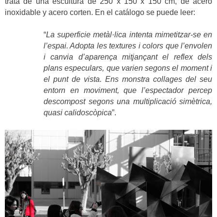
trata de una escultura de 250 x 150 x 150 cm, de acero
inoxidable y acero corten. En el catálogo se puede leer:
“
La superficie metàl·lica intenta mimetitzar-se en
l’espai. Adopta les textures i colors que l’envolen
i canvia d’aparença mitjançant el reflex dels
plans especulars, que varien segons el moment i
el punt de vista. Ens monstra collages del seu
entorn en moviment, que l’espectador percep
descompost segons una multiplicació simètrica,
quasi calidoscòpica
”.