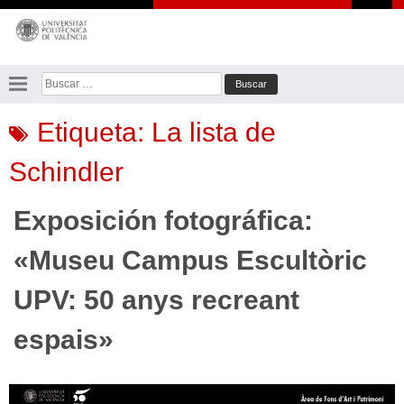
Saltar
al
contenido
Buscar:
Etiqueta:
La lista de
Schindler
Exposición fotográfica:
«Museu Campus Escultòric
UPV: 50 anys recreant
espais»