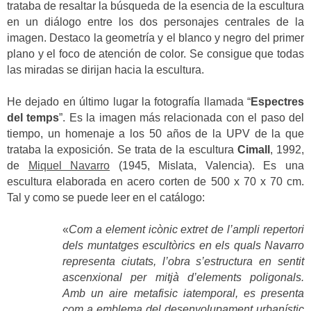
trataba de resaltar la búsqueda de la esencia de la escultura
en un diálogo entre los dos personajes centrales de la
imagen. Destaco la geometría y el blanco y negro del primer
plano y el foco de atención de color. Se consigue que todas
las miradas se dirijan hacia la escultura.
He dejado en último lugar la fotografía llamada “
Espectres
del temps
”. Es la imagen más relacionada con el paso del
tiempo, un homenaje a los 50 años de la UPV de la que
trataba la exposición. Se trata de la escultura
Cimall
, 1992,
de
Miquel Navarro
(1945, Mislata, Valencia). Es una
escultura elaborada en acero corten de 500 x 70 x 70 cm.
Tal y como se puede leer en el catálogo:
«
Com a element icònic extret de l’ampli repertori
dels muntatges escultòrics en els quals Navarro
representa ciutats, l’obra s’estructura en sentit
ascenxional per mitjà d’elements poligonals.
Amb un aire metafisic iatemporal, es presenta
com a emblema del desenvolupament urbanístic