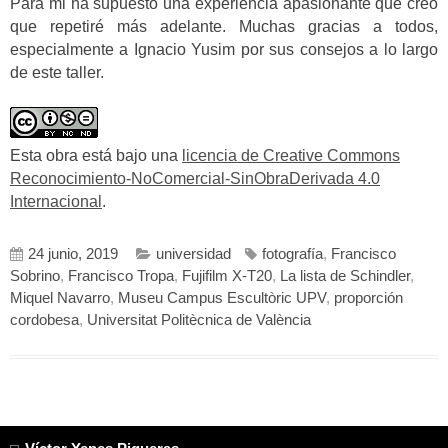
Para mi ha supuesto una experiencia apasionante que creo
que repetiré más adelante. Muchas gracias a todos,
especialmente a Ignacio Yusim por sus consejos a lo largo
de este taller.
Esta obra está bajo una
licencia de Creative Commons
Reconocimiento-NoComercial-SinObraDerivada 4.0
Internacional
.
24 junio, 2019
universidad
fotografía
,
Francisco
Sobrino
,
Francisco Tropa
,
Fujifilm X-T20
,
La lista de Schindler
,
Miquel Navarro
,
Museu Campus Escultòric UPV
,
proporción
cordobesa
,
Universitat Politècnica de València