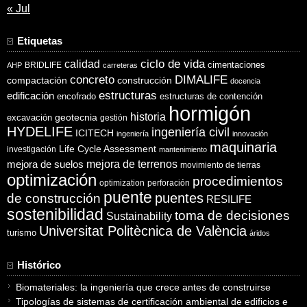
« Jul
Etiquetas
ciclo de vida
calidad
cimentaciones
BRIDLIFE
AHP
carreteras
concreto
DIMALIFE
compactación
construcción
docencia
estructuras
edificación
encofrado
estructuras de contención
hormigón
historia
excavación
geotecnia
gestión
HYDELIFE
ingeniería civil
ICITECH
ingeniería
innovación
maquinaria
Life Cycle Assessment
investigación
mantenimiento
mejora de suelos
mejora de terrenos
movimiento de tierras
optimización
procedimientos
optimization
perforación
puente
puentes
de construcción
RESILIFE
sostenibilidad
toma de decisiones
Sustainability
Universitat Politècnica de València
turismo
áridos
Histórico
Biomateriales: la ingeniería que crece antes de construirse
Tipologías de sistemas de certificación ambiental de edificios e