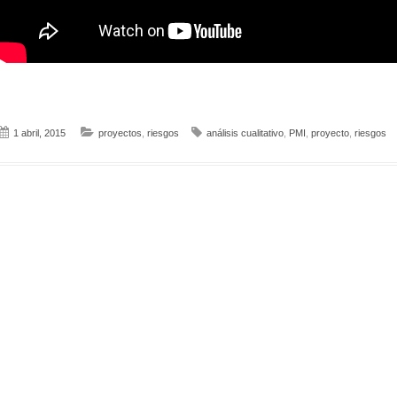
1 abril, 2015
proyectos
,
riesgos
análisis cualitativo
,
PMI
,
proyecto
,
riesgos