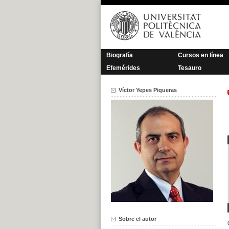
Saltar
al
contenido
Biografía
Cursos en línea
Efemérides
Tesauro
Víctor Yepes Piqueras
Sobre el autor