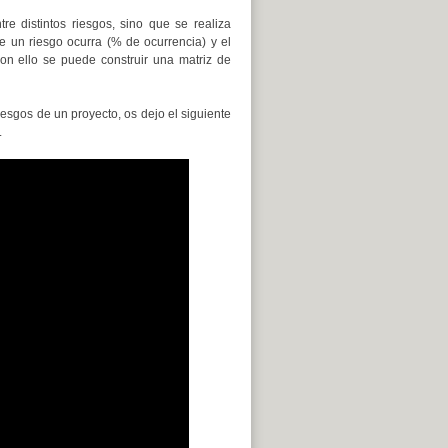
tre distintos riesgos, sino que se realiza
e un riesgo ocurra (% de ocurrencia) y el
Con ello se puede construir una matriz de
iesgos de un proyecto, os dejo el siguiente
.