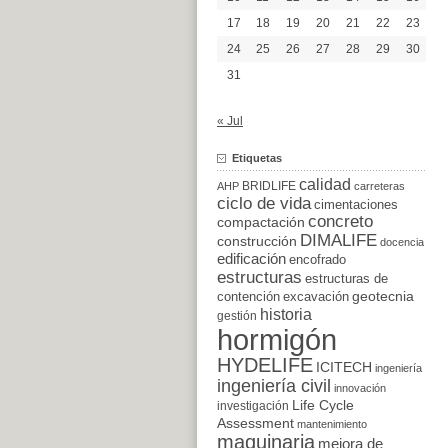
17
18
19
20
21
22
23
24
25
26
27
28
29
30
31
« Jul
Etiquetas
calidad
BRIDLIFE
AHP
carreteras
ciclo de vida
cimentaciones
concreto
compactación
DIMALIFE
construcción
docencia
edificación
encofrado
estructuras
estructuras de
excavación
geotecnia
contención
historia
gestión
hormigón
HYDELIFE
ICITECH
ingeniería
ingeniería civil
innovación
Life Cycle
investigación
Assessment
mantenimiento
maquinaria
mejora de