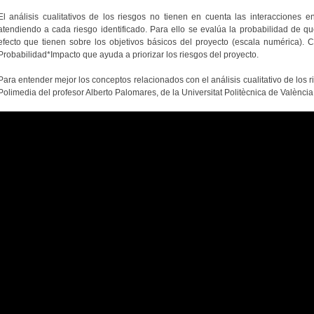
El análisis cualitativos de los riesgos no tienen en cuenta las interacciones en
atendiendo a cada riesgo identificado. Para ello se evalúa la probabilidad de qu
efecto que tienen sobre los objetivos básicos del proyecto (escala numérica). 
Probabilidad*Impacto que ayuda a priorizar los riesgos del proyecto.
Para entender mejor los conceptos relacionados con el análisis cualitativo de los r
Polimedia del profesor Alberto Palomares, de la Universitat Politècnica de València