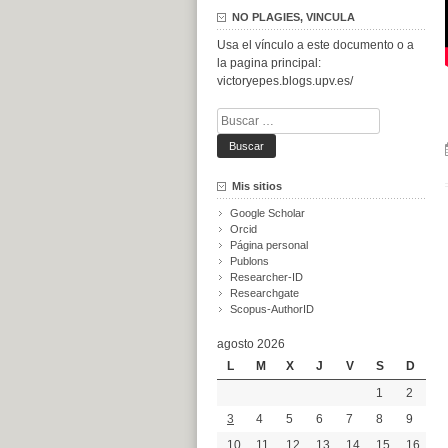
NO PLAGIES, VINCULA
Usa el vínculo a este documento o a
la pagina principal:
victoryepes.blogs.upv.es/
Buscar:
Mis sitios
Google Scholar
Orcid
Página personal
Publons
Researcher-ID
Researchgate
Scopus-AuthorID
agosto 2026
L
M
X
J
V
S
D
1
2
3
4
5
6
7
8
9
10
11
12
13
14
15
16