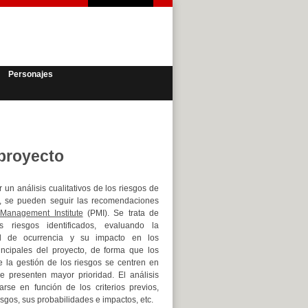
Personajes
 proyecto
r un análisis cualitativos de los riesgos de
, se pueden seguir las recomendaciones
 Management Institute
(PMI). Se trata de
os riesgos identificados, evaluando la
ad de ocurrencia y su impacto en los
rincipales del proyecto, de forma que los
e la gestión de los riesgos se centren en
e presenten mayor prioridad. El análisis
zarse en función de los criterios previos,
esgos, sus probabilidades e impactos, etc.