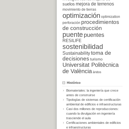
suelos
mejora de terrenos
movimiento de tierras
optimización
optimization
procedimientos
perforación
de construcción
puente
puentes
RESILIFE
sostenibilidad
toma de
Sustainability
decisiones
turismo
Universitat Politècnica
de València
áridos
Histórico
Biomateriales: la ingeniería que crece
antes de construirse
Tipologías de sistemas de certificación
ambiental de edificios e infraestructuras
Casi dos millones de reproducciones:
cuando la divulgación en ingeniería
trasciende el aula
Certificaciones ambientales de edificios
e infraestructuras