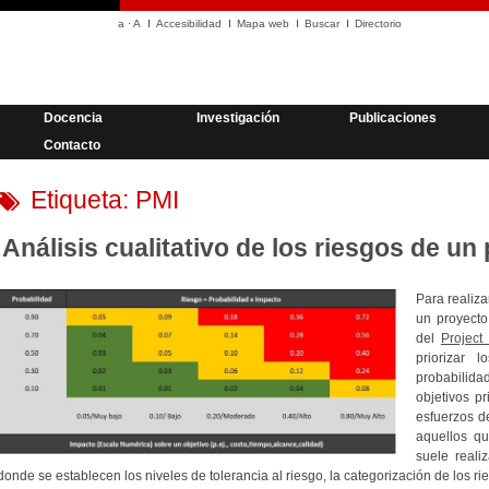
a
·
A
Accesibilidad
Mapa web
Buscar
Directorio
Docencia
Investigación
Publicaciones
Contacto
Etiqueta:
PMI
Análisis cualitativo de los riesgos de un
Para realiza
un proyecto
del
Project
priorizar l
probabilid
objetivos p
esfuerzos d
aquellos qu
suele reali
donde se establecen los niveles de tolerancia al riesgo, la categorización de los ri