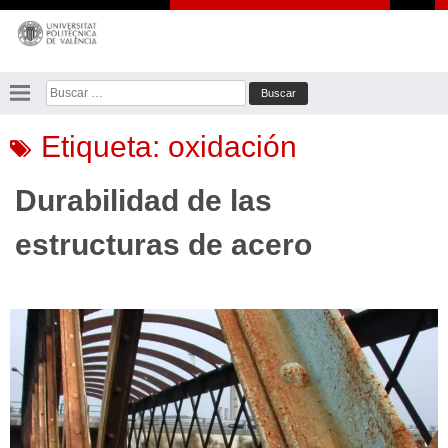
Saltar
al
contenido
Buscar:
Etiqueta:
oxidación
Durabilidad de las
estructuras de acero