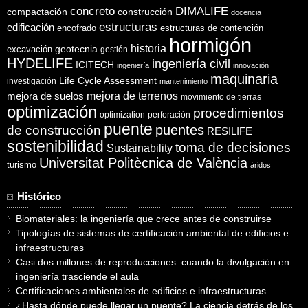
concreto
DIMALIFE
compactación
construcción
docencia
estructuras
edificación
encofrado
estructuras de contención
hormigón
historia
excavación
geotecnia
gestión
HYDELIFE
ingeniería civil
ICITECH
ingeniería
innovación
maquinaria
Life Cycle Assessment
investigación
mantenimiento
mejora de suelos
mejora de terrenos
movimiento de tierras
optimización
procedimientos
optimization
perforación
puente
puentes
de construcción
RESILIFE
sostenibilidad
toma de decisiones
Sustainability
Universitat Politècnica de València
turismo
áridos
Histórico
Biomateriales: la ingeniería que crece antes de construirse
Tipologías de sistemas de certificación ambiental de edificios e
infraestructuras
Casi dos millones de reproducciones: cuando la divulgación en
ingeniería trasciende el aula
Certificaciones ambientales de edificios e infraestructuras
¿Hasta dónde puede llegar un puente? La ciencia detrás de los