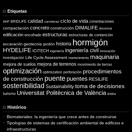
Etiquetas
ciclo de vida
calidad
cimentaciones
BRIDLIFE
AHP
carreteras
concreto
DIMALIFE
compactación
construcción
docencia
estructuras
edificación
encofrado
estructuras de contención
hormigón
historia
excavación
geotecnia
gestión
HYDELIFE
ingeniería civil
ICITECH
ingeniería
innovación
maquinaria
Life Cycle Assessment
investigación
mantenimiento
mejora de suelos
mejora de terrenos
movimiento de tierras
optimización
procedimientos
optimization
perforación
puente
puentes
de construcción
RESILIFE
sostenibilidad
toma de decisiones
Sustainability
Universitat Politècnica de València
turismo
áridos
Histórico
Biomateriales: la ingeniería que crece antes de construirse
Tipologías de sistemas de certificación ambiental de edificios e
infraestructuras