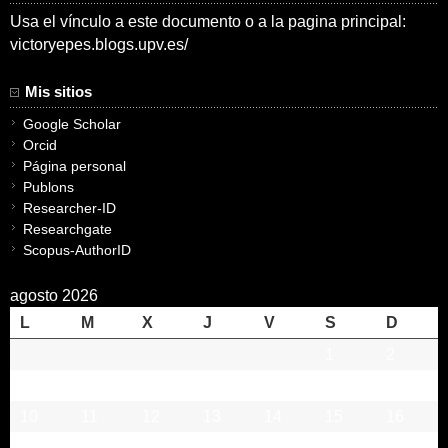
Usa el vínculo a este documento o a la pagina principal:
victoryepes.blogs.upv.es/
Mis sitios
Google Scholar
Orcid
Página personal
Publons
Researcher-ID
Researchgate
Scopus-AuthorID
agosto 2026
L
M
X
J
V
S
D
1
2
3
4
5
6
7
8
9
10
11
12
13
14
15
16
17
18
19
20
21
22
23