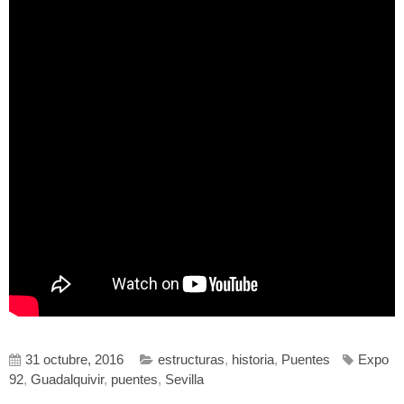
31 octubre, 2016
estructuras
,
historia
,
Puentes
Expo
92
,
Guadalquivir
,
puentes
,
Sevilla