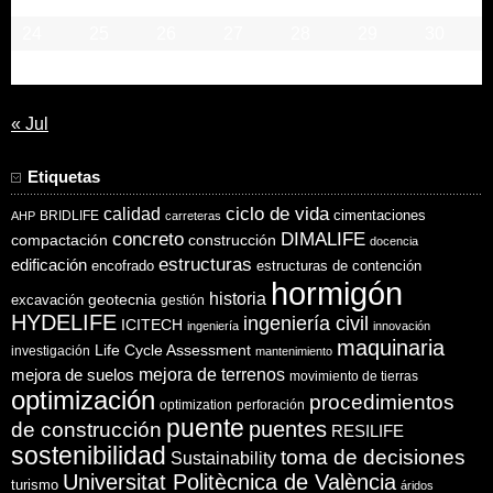
24
25
26
27
28
29
30
31
« Jul
Etiquetas
ciclo de vida
calidad
cimentaciones
BRIDLIFE
AHP
carreteras
concreto
DIMALIFE
compactación
construcción
docencia
estructuras
edificación
encofrado
estructuras de contención
hormigón
historia
excavación
geotecnia
gestión
HYDELIFE
ingeniería civil
ICITECH
ingeniería
innovación
maquinaria
Life Cycle Assessment
investigación
mantenimiento
mejora de suelos
mejora de terrenos
movimiento de tierras
optimización
procedimientos
optimization
perforación
puente
puentes
de construcción
RESILIFE
sostenibilidad
toma de decisiones
Sustainability
Universitat Politècnica de València
turismo
áridos