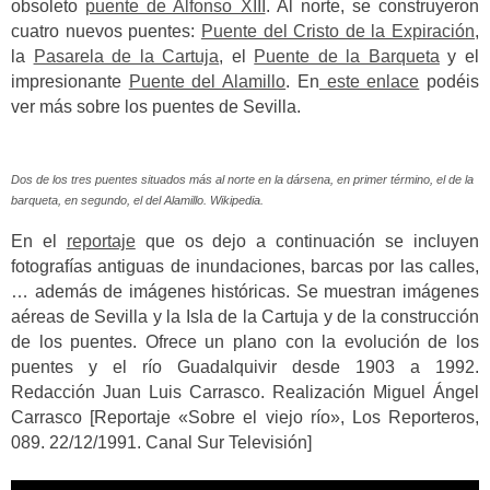
obsoleto
puente de Alfonso XIII
. Al norte, se construyeron
cuatro nuevos puentes:
Puente del Cristo de la Expiración
,
la
Pasarela de la Cartuja
, el
Puente de la Barqueta
y el
impresionante
Puente del Alamillo
. En
este enlace
podéis
ver más sobre los puentes de Sevilla.
Dos de los tres puentes situados más al norte en la dársena, en primer término, el de la
barqueta, en segundo, el del Alamillo. Wikipedia.
En el
reportaje
que os dejo a continuación se incluyen
fotografías antiguas de inundaciones, barcas por las calles,
… además de imágenes históricas. Se muestran imágenes
aéreas de Sevilla y la Isla de la Cartuja y de la construcción
de los puentes. Ofrece un plano con la evolución de los
puentes y el río Guadalquivir desde 1903 a 1992.
Redacción Juan Luis Carrasco. Realización Miguel Ángel
Carrasco [Reportaje «Sobre el viejo río», Los Reporteros,
089. 22/12/1991. Canal Sur Televisión]