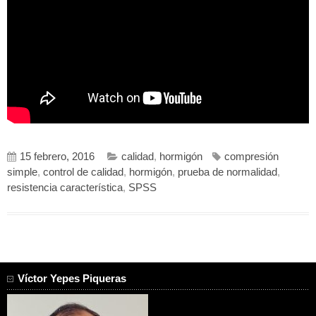
15 febrero, 2016
calidad
,
hormigón
compresión
simple
,
control de calidad
,
hormigón
,
prueba de normalidad
,
resistencia característica
,
SPSS
Víctor Yepes Piqueras