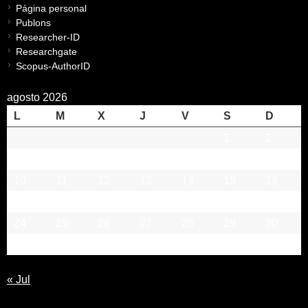
Página personal
Publons
Researcher-ID
Researchgate
Scopus-AuthorID
agosto 2026
L
M
X
J
V
S
D
1
2
3
4
5
6
7
8
9
10
11
12
13
14
15
16
17
18
19
20
21
22
23
24
25
26
27
28
29
30
31
« Jul