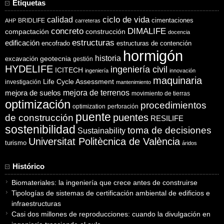
Etiquetas
ciclo de vida
calidad
cimentaciones
BRIDLIFE
AHP
carreteras
concreto
DIMALIFE
compactación
construcción
docencia
estructuras
edificación
encofrado
estructuras de contención
hormigón
historia
excavación
geotecnia
gestión
HYDELIFE
ingeniería civil
ICITECH
ingeniería
innovación
maquinaria
Life Cycle Assessment
investigación
mantenimiento
mejora de suelos
mejora de terrenos
movimiento de tierras
optimización
procedimientos
optimization
perforación
puente
puentes
de construcción
RESILIFE
sostenibilidad
toma de decisiones
Sustainability
Universitat Politècnica de València
turismo
áridos
Histórico
Biomateriales: la ingeniería que crece antes de construirse
Tipologías de sistemas de certificación ambiental de edificios e
infraestructuras
Casi dos millones de reproducciones: cuando la divulgación en