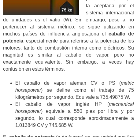
la aceptada por el
sistema internacional
de unidades es el vatio (W). Sin embargo, p
ese a no
pertenecer al sistema métrico, se sigue utilizando en
muchos países de influencia anglosajona el
caballo de
potencia
, especialmente para referirse a la potencia de los
motores, tanto de
combustión interna
como eléctricos. Su
magnitud es similar al
caballo de vapor
, pero no
exactamente equivalente. Sin embargo, a veces hay
confusión en estos términos.
El caballo de vapor alemán CV o PS (
metric
horsepower
) se define como el trabajo de 75
kilográmetros por segundo.
Equivale
a 735.49875 W.
El caballo de vapor inglés HP (
mechanical
horsepower
) equivale a 550 pies por libra y por
segundo, lo cual corresponde aproximadamente a
1.013849 CV y 745.685 W.