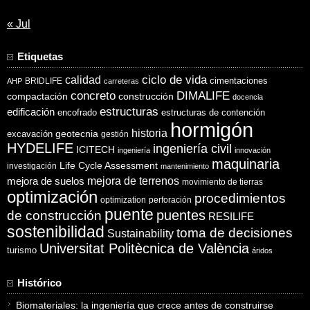
« Jul
Etiquetas
ciclo de vida
calidad
cimentaciones
BRIDLIFE
AHP
carreteras
concreto
DIMALIFE
compactación
construcción
docencia
estructuras
edificación
encofrado
estructuras de contención
hormigón
historia
excavación
geotecnia
gestión
HYDELIFE
ingeniería civil
ICITECH
ingeniería
innovación
maquinaria
Life Cycle Assessment
investigación
mantenimiento
mejora de suelos
mejora de terrenos
movimiento de tierras
optimización
procedimientos
optimization
perforación
puente
puentes
de construcción
RESILIFE
sostenibilidad
toma de decisiones
Sustainability
Universitat Politècnica de València
turismo
áridos
Histórico
Biomateriales: la ingeniería que crece antes de construirse