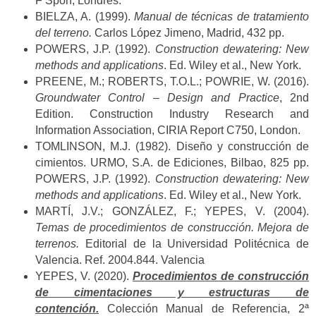
F Spon, Londres.
BIELZA, A. (1999).
Manual de técnicas de tratamiento
del terreno.
Carlos López Jimeno, Madrid, 432 pp.
POWERS, J.P. (1992).
Construction dewatering: New
methods and applications
. Ed. Wiley et al., New York.
PREENE, M.; ROBERTS, T.O.L.; POWRIE, W. (2016).
Groundwater Control – Design and Practice
, 2nd
Edition. Construction Industry Research and
Information Association, CIRIA Report C750, London.
TOMLINSON, M.J. (1982). Diseño y construcción de
cimientos. URMO, S.A. de Ediciones, Bilbao, 825 pp.
POWERS, J.P. (1992).
Construction dewatering: New
methods and applications
. Ed. Wiley et al., New York.
MARTÍ, J.V.; GONZÁLEZ, F.; YEPES, V. (2004).
Temas de procedimientos de construcción. Mejora de
terrenos.
Editorial de la Universidad Politécnica de
Valencia. Ref. 2004.844. Valencia
YEPES, V. (2020).
Procedimientos de construcción
de cimentaciones y estructuras de
contención.
Colección Manual de Referencia, 2ª