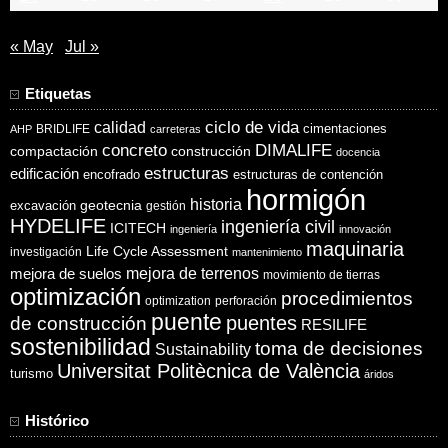
« May
Jul »
Etiquetas
ciclo de vida
calidad
cimentaciones
BRIDLIFE
AHP
carreteras
concreto
DIMALIFE
compactación
construcción
docencia
estructuras
edificación
encofrado
estructuras de contención
hormigón
historia
excavación
geotecnia
gestión
HYDELIFE
ingeniería civil
ICITECH
ingeniería
innovación
maquinaria
Life Cycle Assessment
investigación
mantenimiento
mejora de suelos
mejora de terrenos
movimiento de tierras
optimización
procedimientos
optimization
perforación
puente
puentes
de construcción
RESILIFE
sostenibilidad
toma de decisiones
Sustainability
Universitat Politècnica de València
turismo
áridos
Histórico