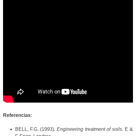
Referencias:
BELL, F.G. (1993).
Engineering treatment of soils.
E &