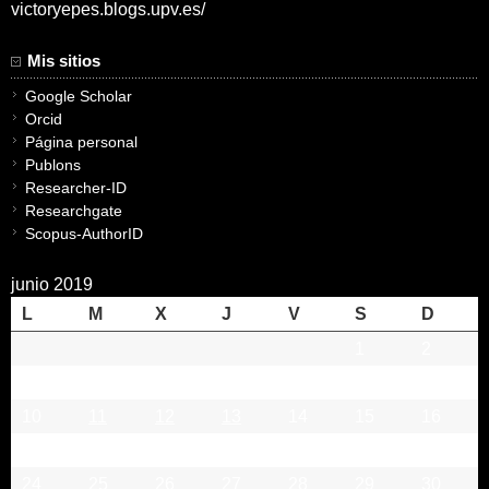
victoryepes.blogs.upv.es/
Mis sitios
Google Scholar
Orcid
Página personal
Publons
Researcher-ID
Researchgate
Scopus-AuthorID
junio 2019
L
M
X
J
V
S
D
1
2
3
4
5
6
7
8
9
10
11
12
13
14
15
16
17
18
19
20
21
22
23
24
25
26
27
28
29
30