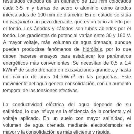
resultados cátodos de un diámetro de 120 mm colocados
cada 3-5 m y barras de acero o aluminio como ánodos
intercalados de 100 mm de diámetro. En el cátodo se sitúa
un
wellpoint
o un
pozo drenante
, que es un tubo abierto por
el fondo. Los ánodos y cátodos son tubos abiertos por el
fondo. Los gradientes de potencial varían entre 30 y 180 V.
A mayor voltaje, más volumen de agua drenada, aunque
pueden producirse fenómenos de
hidrólisis
, por lo que
deben hacerse ensayos para establecer los parámetros
energéticos más convenientes. Se necesitan de 0,5 a 1,4
3
kW/m
de suelo drenado en excavaciones grandes, y hasta
3
un máximo de unos 14 kW/m
en las pequeñas. Este
movimiento del agua genera consolidación, con un aumento
temporal de las tensiones efectivas.
La conductividad eléctrica del agua depende de su
salinidad, lo que influye en la eficiencia de la corriente y el
voltaje aplicado. En un suelo con mayor salinidad, el
volumen de agua drenada mediante electroósmosis es
mayor y la consolidación es más eficiente y rápida.