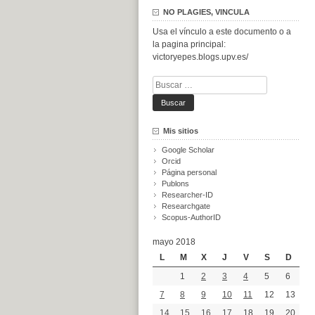
NO PLAGIES, VINCULA
Usa el vínculo a este documento o a
la pagina principal:
victoryepes.blogs.upv.es/
Buscar:
Mis sitios
Google Scholar
Orcid
Página personal
Publons
Researcher-ID
Researchgate
Scopus-AuthorID
mayo 2018
L
M
X
J
V
S
D
1
2
3
4
5
6
7
8
9
10
11
12
13
14
15
16
17
18
19
20