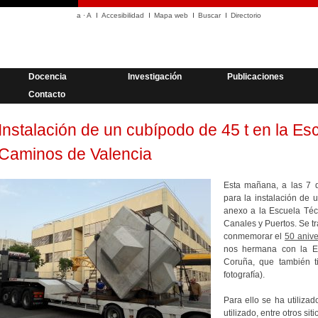
a
·
A
Accesibilidad
Mapa web
Buscar
Directorio
Docencia
Investigación
Publicaciones
Contacto
Instalación de un cubípodo de 45 t en la Es
Caminos de Valencia
Esta mañana, a las 7 
para la instalación de 
anexo a la Escuela Téc
Canales y Puertos. Se t
conmemorar el
50 anive
nos hermana con la E
Coruña, que también t
fotografía).
Para ello se ha utiliza
utilizado, entre otros si