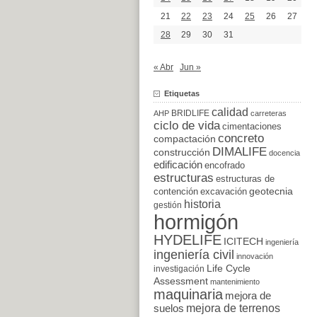
21
22
23
24
25
26
27
28
29
30
31
« Abr
Jun »
Etiquetas
calidad
BRIDLIFE
AHP
carreteras
ciclo de vida
cimentaciones
concreto
compactación
DIMALIFE
construcción
docencia
edificación
encofrado
estructuras
estructuras de
excavación
geotecnia
contención
historia
gestión
hormigón
HYDELIFE
ICITECH
ingeniería
ingeniería civil
innovación
Life Cycle
investigación
Assessment
mantenimiento
maquinaria
mejora de
suelos
mejora de terrenos