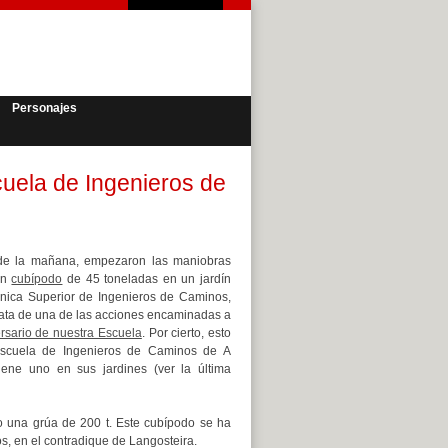
Personajes
cuela de Ingenieros de
de la mañana, empezaron las maniobras
un
cubípodo
de 45 toneladas en un jardín
nica Superior de Ingenieros de Caminos,
rata de una de las acciones encaminadas a
rsario de nuestra Escuela
. Por cierto, esto
scuela de Ingenieros de Caminos de A
iene uno en sus jardines (ver la última
do una grúa de 200 t. Este cubípodo se ha
tios, en el contradique de Langosteira.