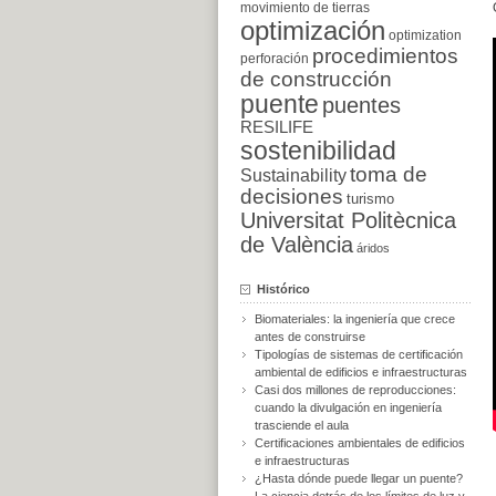
movimiento de tierras
optimización
optimization
procedimientos
perforación
de construcción
puente
puentes
RESILIFE
sostenibilidad
toma de
Sustainability
decisiones
turismo
Universitat Politècnica
de València
áridos
Histórico
Biomateriales: la ingeniería que crece
antes de construirse
Tipologías de sistemas de certificación
ambiental de edificios e infraestructuras
Casi dos millones de reproducciones:
cuando la divulgación en ingeniería
trasciende el aula
Certificaciones ambientales de edificios
e infraestructuras
¿Hasta dónde puede llegar un puente?
La ciencia detrás de los límites de luz y