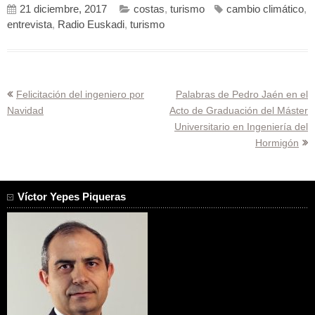
21 diciembre, 2017
costas
,
turismo
cambio climático
,
entrevista
,
Radio Euskadi
,
turismo
Navegación
Felicitación del ingeniero por
Palabras de Pedro Jaén en el
Navidad
Acto de Graduación del Máster
de
Universitario en Ingeniería del
entradas
Hormigón
Víctor Yepes Piqueras