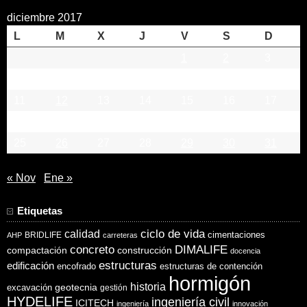
diciembre 2017
L
M
X
J
V
S
D
1
2
3
4
5
6
7
8
9
10
11
12
13
14
15
16
17
18
19
20
21
22
23
24
25
26
27
28
29
30
31
« Nov
Ene »
Etiquetas
ciclo de vida
calidad
cimentaciones
BRIDLIFE
AHP
carreteras
concreto
DIMALIFE
compactación
construcción
docencia
estructuras
edificación
encofrado
estructuras de contención
hormigón
historia
excavación
geotecnia
gestión
HYDELIFE
ingeniería civil
ICITECH
ingeniería
innovación