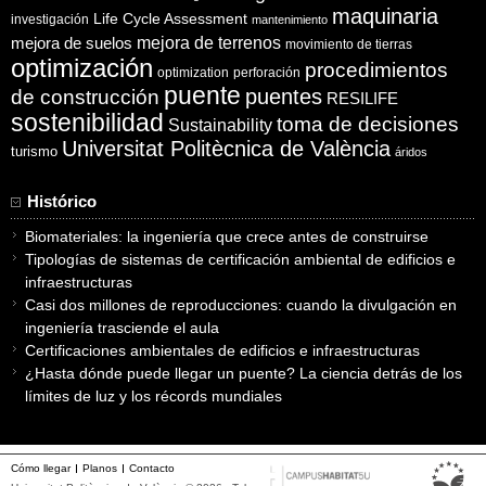
maquinaria
Life Cycle Assessment
investigación
mantenimiento
mejora de suelos
mejora de terrenos
movimiento de tierras
optimización
procedimientos
optimization
perforación
puente
puentes
de construcción
RESILIFE
sostenibilidad
toma de decisiones
Sustainability
Universitat Politècnica de València
turismo
áridos
Histórico
Biomateriales: la ingeniería que crece antes de construirse
Tipologías de sistemas de certificación ambiental de edificios e
infraestructuras
Casi dos millones de reproducciones: cuando la divulgación en
ingeniería trasciende el aula
Certificaciones ambientales de edificios e infraestructuras
¿Hasta dónde puede llegar un puente? La ciencia detrás de los
límites de luz y los récords mundiales
Cómo llegar
Planos
Contacto