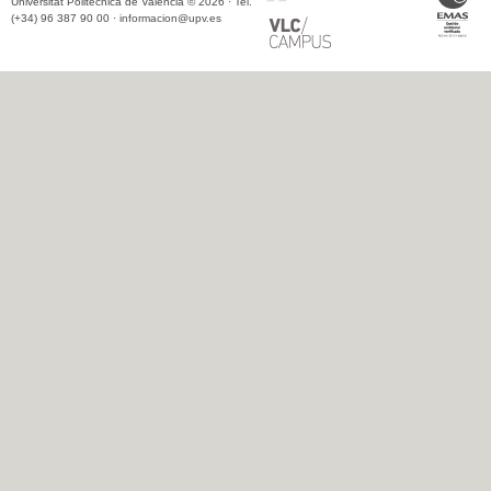
Universitat Politècnica de València © 2026 · Tel.
(+34) 96 387 90 00 ·
informacion@upv.es