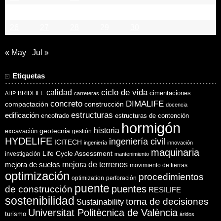
19
20
21
22
23
24
25
26
27
28
29
30
« May
Jul »
Etiquetas
ciclo de vida
calidad
cimentaciones
BRIDLIFE
AHP
carreteras
concreto
DIMALIFE
compactación
construcción
docencia
estructuras
edificación
encofrado
estructuras de contención
hormigón
historia
excavación
geotecnia
gestión
HYDELIFE
ingeniería civil
ICITECH
ingeniería
innovación
maquinaria
Life Cycle Assessment
investigación
mantenimiento
mejora de suelos
mejora de terrenos
movimiento de tierras
optimización
procedimientos
optimization
perforación
puente
puentes
de construcción
RESILIFE
sostenibilidad
toma de decisiones
Sustainability
Universitat Politècnica de València
turismo
áridos