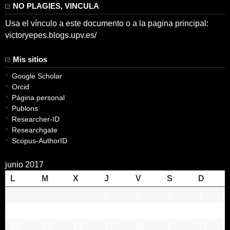
NO PLAGIES, VINCULA
Usa el vínculo a este documento o a la pagina principal:
victoryepes.blogs.upv.es/
Mis sitios
Google Scholar
Orcid
Página personal
Publons
Researcher-ID
Researchgate
Scopus-AuthorID
junio 2017
L
M
X
J
V
S
D
1
2
3
4
5
6
7
8
9
10
11
12
13
14
15
16
17
18