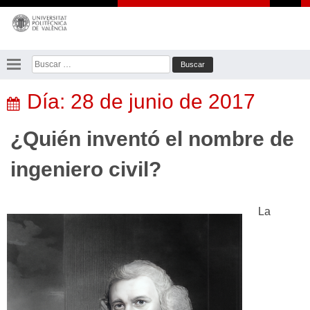
Saltar
al
contenido
Buscar:
Día:
28 de junio de 2017
¿Quién inventó el nombre de
ingeniero civil?
La