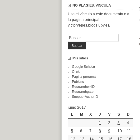
NO PLAGIES, VINCULA
Usa el vínculo a este documento o a
la pagina principal:
victoryepes.blogs.upv.es/
Buscar:
Mis sitios
Google Scholar
Orcid
Página personal
Publons
Researcher-ID
Researchgate
Scopus-AuthorID
junio 2017
L
M
X
J
V
S
D
1
2
3
4
5
6
7
8
9
10
11
12
13
14
15
16
17
18