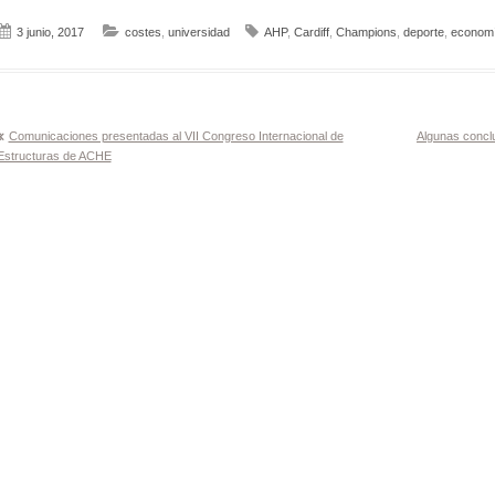
3 junio, 2017
costes
,
universidad
AHP
,
Cardiff
,
Champions
,
deporte
,
econom
Navegación
Comunicaciones presentadas al VII Congreso Internacional de
Algunas concl
Estructuras de ACHE
de
entradas