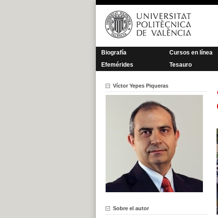
Saltar
al
contenido
Biografía
Cursos en línea
Efemérides
Tesauro
Víctor Yepes Piqueras
Sobre el autor