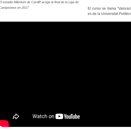
El estadio Milenium de Cardiff acoge la final de la Liga de
Campeones en 2017
El curso se llama “Valoraci
es de la Universitat Politèc