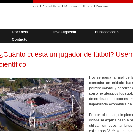
a
·
A
Accesibilidad
Mapa web
Buscar
Directorio
Docencia
Investigación
Publicaciones
Contacto
¿Cuánto cuesta un jugador de fútbol? Use
científico
Hoy se juega la final de 
comentar un método bas
permite valorar y priorizar
son o no abusivos los sueld
determinados deportes m
importancia económica de 
Es por ello que, simplem
donde se explica paso a pas
utilizar en otros ámbit
cotidianos. Veréis que no es 