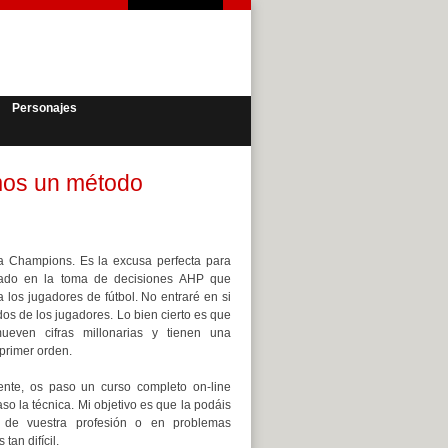
Personajes
mos un método
la Champions. Es la excusa perfecta para
ado en la toma de decisiones AHP que
 a los jugadores de fútbol. No entraré en si
os de los jugadores. Lo bien cierto es que
ueven cifras millonarias y tienen una
primer orden.
ente, os paso un curso completo on-line
o la técnica. Mi objetivo es que la podáis
os de vuestra profesión o en problemas
tan difícil.