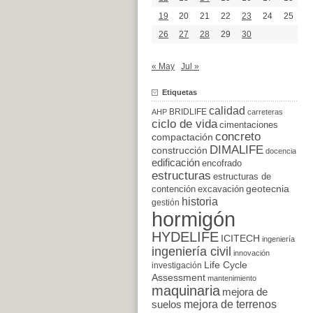
19
20
21
22
23
24
25
26
27
28
29
30
« May
Jul »
Etiquetas
calidad
BRIDLIFE
AHP
carreteras
ciclo de vida
cimentaciones
concreto
compactación
DIMALIFE
construcción
docencia
edificación
encofrado
estructuras
estructuras de
excavación
geotecnia
contención
historia
gestión
hormigón
HYDELIFE
ICITECH
ingeniería
ingeniería civil
innovación
Life Cycle
investigación
Assessment
mantenimiento
maquinaria
mejora de
suelos
mejora de terrenos