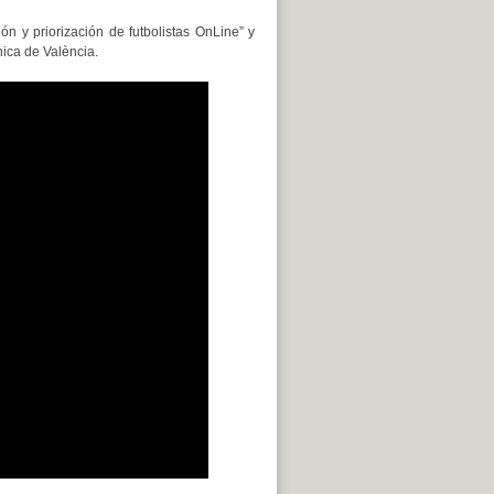
ón y priorización de futbolistas OnLine” y
nica de València.