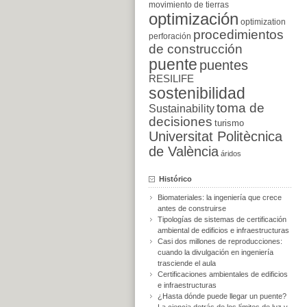
movimiento de tierras
optimización
optimization
procedimientos
perforación
de construcción
puente
puentes
RESILIFE
sostenibilidad
toma de
Sustainability
decisiones
turismo
Universitat Politècnica
de València
áridos
Histórico
Biomateriales: la ingeniería que crece
antes de construirse
Tipologías de sistemas de certificación
ambiental de edificios e infraestructuras
Casi dos millones de reproducciones:
cuando la divulgación en ingeniería
trasciende el aula
Certificaciones ambientales de edificios
e infraestructuras
¿Hasta dónde puede llegar un puente?
La ciencia detrás de los límites de luz y