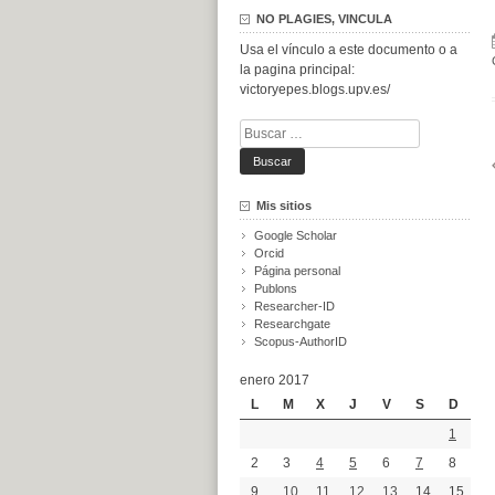
NO PLAGIES, VINCULA
Usa el vínculo a este documento o a
la pagina principal:
victoryepes.blogs.upv.es/
Buscar:
Mis sitios
Google Scholar
Orcid
Página personal
Publons
Researcher-ID
Researchgate
Scopus-AuthorID
enero 2017
L
M
X
J
V
S
D
1
2
3
4
5
6
7
8
9
10
11
12
13
14
15