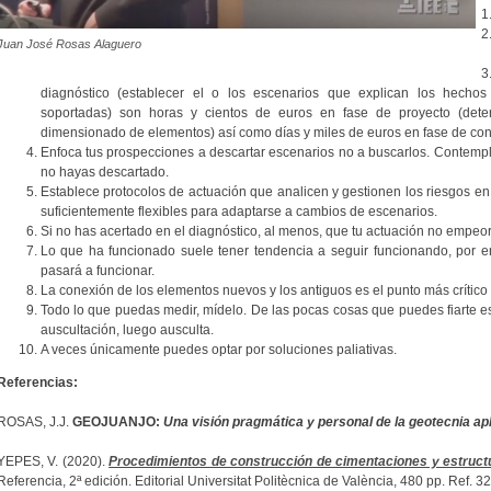
Juan José Rosas Alaguero
diagnóstico (establecer el o los escenarios que explican los hechos
soportadas) son horas y cientos de euros en fase de proyecto (dete
dimensionado de elementos) así como días y miles de euros en fase de con
Enfoca tus prospecciones a descartar escenarios no a buscarlos. Contemp
no hayas descartado.
Establece protocolos de actuación que analicen y gestionen los riesgos en 
suficientemente flexibles para adaptarse a cambios de escenarios.
Si no has acertado en el diagnóstico, al menos, que tu actuación no empeore 
Lo que ha funcionado suele tener tendencia a seguir funcionando, por en
pasará a funcionar.
La conexión de los elementos nuevos y los antiguos es el punto más crítico d
Todo lo que puedas medir, mídelo. De las pocas cosas que puedes fiarte es
auscultación, luego ausculta.
A veces únicamente puedes optar por soluciones paliativas.
Referencias:
ROSAS, J.J.
GEOJUANJO:
Una visión pragmática y personal de la geotecnia apl
YEPES, V. (2020).
Procedimientos de construcción de cimentaciones y estruct
Referencia, 2ª edición. Editorial Universitat Politècnica de València, 480 pp. Ref.