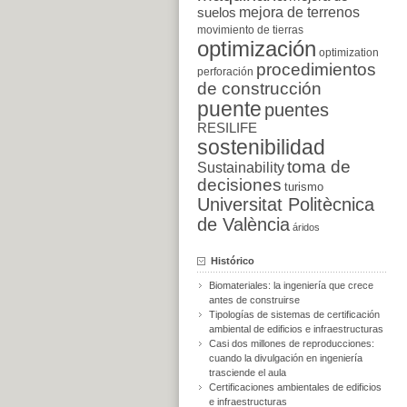
suelos
mejora de terrenos
movimiento de tierras
optimización
optimization
procedimientos
perforación
de construcción
puente
puentes
RESILIFE
sostenibilidad
toma de
Sustainability
decisiones
turismo
Universitat Politècnica
de València
áridos
Histórico
Biomateriales: la ingeniería que crece
antes de construirse
Tipologías de sistemas de certificación
ambiental de edificios e infraestructuras
Casi dos millones de reproducciones:
cuando la divulgación en ingeniería
trasciende el aula
Certificaciones ambientales de edificios
e infraestructuras