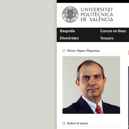
Saltar
al
contenido
Biografía
Cursos en línea
Efemérides
Tesauro
Víctor Yepes Piqueras
Sobre el autor