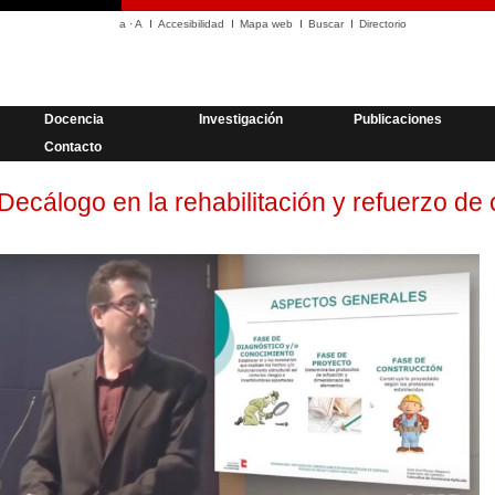
a
·
A
Accesibilidad
Mapa web
Buscar
Directorio
Docencia
Investigación
Publicaciones
Contacto
Decálogo en la rehabilitación y refuerzo de