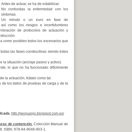
Antes de actuar, se ha de estabilizar.
No confundas la enfermedad con los
síntomas.
Un minuto o un euro en fase de
 así como los riesgos e incertidumbres
rminación de protocolos de actuación y
strucción.
la como posibles todos los escenarios que
todas las fases constructivas siendo éstos
la situación (anclaje pasivo y activo).
de, lo que no ha funcionado difícilmente
e la actuación, trátalo como tal.
 de los datos de pruebas de carga y de la
icada.
http://geojuanjo.blogspot.com.es/
uras de contención.
Colección Manual de
 328. ISBN: 978-84-9048-903-1.