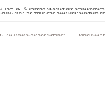
11 enero, 2017
cimentaciones
,
edificación
,
estructuras
,
geotecnia
,
procedimientos
Geojuanjo
,
Juan José Rosas
,
mejora de terrenos
,
patología
,
refuerzo de cimentaciones
,
reha
Navegación
¿Qué es un sistema de costes basado en actividades?
Springsol: mejora de 
de
entradas