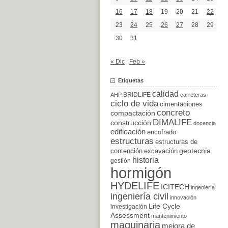
16
17
18
19
20
21
22
23
24
25
26
27
28
29
30
31
« Dic
Feb »
Etiquetas
calidad
BRIDLIFE
AHP
carreteras
ciclo de vida
cimentaciones
concreto
compactación
DIMALIFE
construcción
docencia
edificación
encofrado
estructuras
estructuras de
excavación
geotecnia
contención
historia
gestión
hormigón
HYDELIFE
ICITECH
ingeniería
ingeniería civil
innovación
Life Cycle
investigación
Assessment
mantenimiento
maquinaria
mejora de