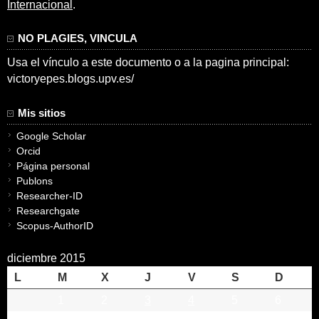
Internacional
.
NO PLAGIES, VINCULA
Usa el vínculo a este documento o a la pagina principal:
victoryepes.blogs.upv.es/
Mis sitios
Google Scholar
Orcid
Página personal
Publons
Researcher-ID
Researchgate
Scopus-AuthorID
diciembre 2015
L
M
X
J
V
S
D
1
2
3
4
5
6