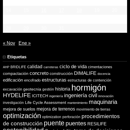
7
8
9
10
11
12
13
14
15
16
17
18
19
20
21
22
23
24
25
26
27
28
29
30
31
« Nov
Ene »
Etiquetas
ciclo de vida
calidad
cimentaciones
BRIDLIFE
AHP
carreteras
concreto
DIMALIFE
compactación
construcción
docencia
estructuras
edificación
encofrado
estructuras de contención
hormigón
historia
excavación
geotecnia
gestión
HYDELIFE
ingeniería civil
ICITECH
ingeniería
innovación
maquinaria
Life Cycle Assessment
investigación
mantenimiento
mejora de suelos
mejora de terrenos
movimiento de tierras
optimización
procedimientos
optimization
perforación
puente
puentes
de construcción
RESILIFE