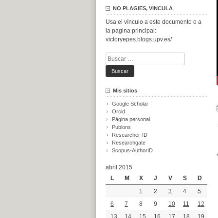
NO PLAGIES, VINCULA
Usa el vínculo a este documento o a
la pagina principal:
victoryepes.blogs.upv.es/
Buscar:
Mis sitios
Google Scholar
Orcid
Página personal
Publons
Researcher-ID
Researchgate
Scopus-AuthorID
abril 2015
L
M
X
J
V
S
D
1
2
3
4
5
6
7
8
9
10
11
12
13
14
15
16
17
18
19