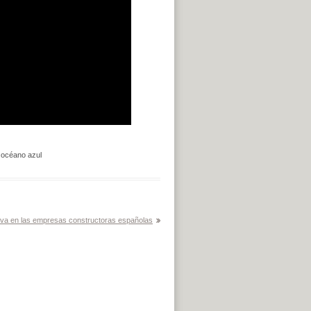
,
océano azul
iva en las empresas constructoras españolas