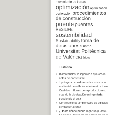
movimiento de tierras
optimización
optimization
procedimientos
perforación
de construcción
puente
puentes
RESILIFE
sostenibilidad
toma de
Sustainability
decisiones
turismo
Universitat Politècnica
de València
áridos
Histórico
Biomateriales: la ingeniería que crece
antes de construirse
Tipologías de sistemas de certificación
ambiental de edificios e infraestructuras
Casi dos millones de reproducciones:
cuando la divulgación en ingeniería
trasciende el aula
Certificaciones ambientales de edificios
e infraestructuras
¿Hasta dónde puede llegar un puente?
La ciencia detrás de los límites de luz y