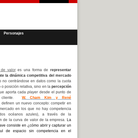
Personajes
 de valor
es una forma de
representar
te la dinámica competitiva del mercado
ro no centrándose en datos como la cuota
o posición relativa, sino en la
percepción
ue aporta cada
player
desde el punto de
l cliente.
W. Cham Kim y René
e
definen un nuevo concepto: competir en
mercado en los que no hay competencia
ados océanos azules), a través de la
ón de la curva de valor de la empresa.
La
ave consiste en
¿cómo abrir y capturar un
ul de espacio sin competencia en el