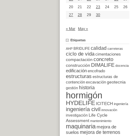
20
21
22
23
24
25
26
27
28
29
30
« Mar
May »
Etiquetas
calidad
BRIDLIFE
AHP
carreteras
ciclo de vida
cimentaciones
concreto
compactación
DIMALIFE
construcción
docencia
edificación
encofrado
estructuras
estructuras de
excavación
geotecnia
contención
historia
gestión
hormigón
HYDELIFE
ICITECH
ingeniería
ingeniería civil
innovación
Life Cycle
investigación
Assessment
mantenimiento
maquinaria
mejora de
suelos
mejora de terrenos