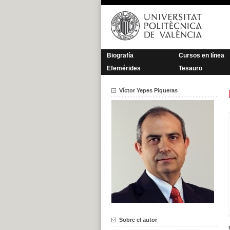
Saltar
al
contenido
Biografía
Cursos en línea
Efemérides
Tesauro
Víctor Yepes Piqueras
Sobre el autor