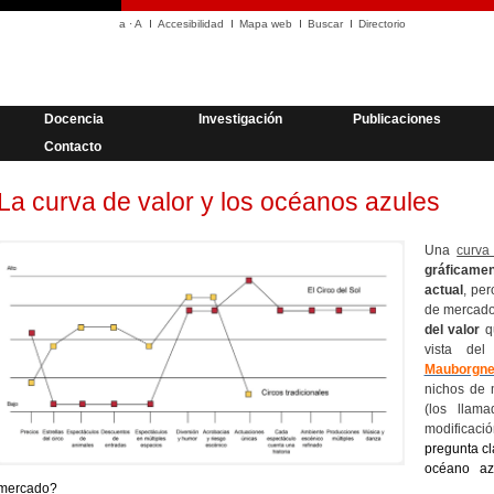
a
·
A
Accesibilidad
Mapa web
Buscar
Directorio
Docencia
Investigación
Publicaciones
Contacto
La curva de valor y los océanos azules
Una
curva
gráficamen
actual
, pe
de mercado 
del valor
q
vista de
Mauborgn
nichos de 
(los llam
modificaci
pregunta cl
océano az
mercado?