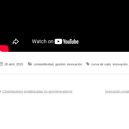
28 abril, 2015
competitividad
,
gestión
,
innovación
curva de valor
,
innovación
Navegación
Cimentaciones prefabricadas en aerogeneradores
Innovación creat
de
entradas