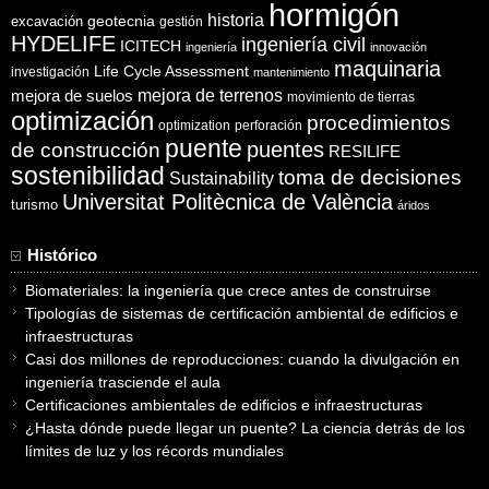
hormigón
historia
excavación
geotecnia
gestión
HYDELIFE
ingeniería civil
ICITECH
ingeniería
innovación
maquinaria
Life Cycle Assessment
investigación
mantenimiento
mejora de suelos
mejora de terrenos
movimiento de tierras
optimización
procedimientos
optimization
perforación
puente
puentes
de construcción
RESILIFE
sostenibilidad
toma de decisiones
Sustainability
Universitat Politècnica de València
turismo
áridos
Histórico
Biomateriales: la ingeniería que crece antes de construirse
Tipologías de sistemas de certificación ambiental de edificios e
infraestructuras
Casi dos millones de reproducciones: cuando la divulgación en
ingeniería trasciende el aula
Certificaciones ambientales de edificios e infraestructuras
¿Hasta dónde puede llegar un puente? La ciencia detrás de los
límites de luz y los récords mundiales