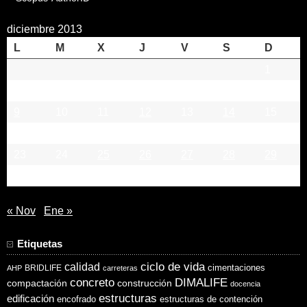
diciembre 2013
L
M
X
J
V
S
D
1
2
3
4
5
6
7
8
9
10
11
12
13
14
15
16
17
18
19
20
21
22
23
24
25
26
27
28
29
30
31
« Nov
Ene »
Etiquetas
ciclo de vida
calidad
cimentaciones
BRIDLIFE
AHP
carreteras
concreto
DIMALIFE
compactación
construcción
docencia
estructuras
edificación
encofrado
estructuras de contención