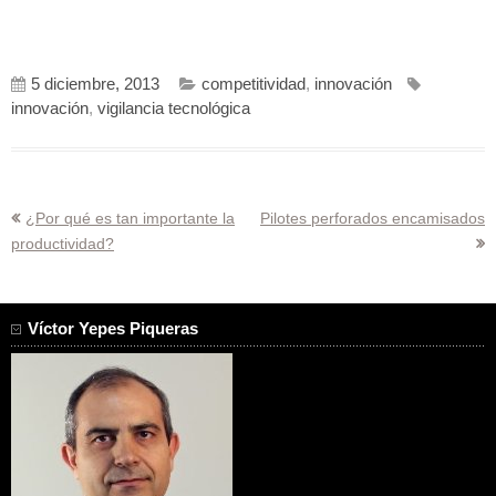
5 diciembre, 2013
competitividad
,
innovación
innovación
,
vigilancia tecnológica
Navegación
¿Por qué es tan importante la
Pilotes perforados encamisados
productividad?
de
entradas
Víctor Yepes Piqueras