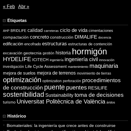
« Feb
Abr »
Etiquetas
ciclo de vida
calidad
cimentaciones
BRIDLIFE
AHP
carreteras
concreto
DIMALIFE
compactación
construcción
docencia
estructuras
edificación
encofrado
estructuras de contención
hormigón
historia
excavación
geotecnia
gestión
HYDELIFE
ingeniería civil
ICITECH
ingeniería
innovación
maquinaria
Life Cycle Assessment
investigación
mantenimiento
mejora de suelos
mejora de terrenos
movimiento de tierras
optimización
procedimientos
optimization
perforación
puente
puentes
de construcción
RESILIFE
sostenibilidad
toma de decisiones
Sustainability
Universitat Politècnica de València
turismo
áridos
Histórico
Biomateriales: la ingeniería que crece antes de construirse