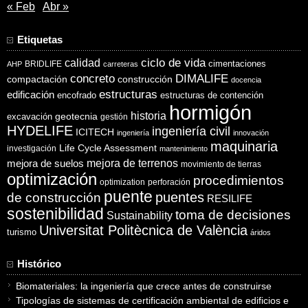
« Feb
Abr »
Etiquetas
ciclo de vida
calidad
cimentaciones
BRIDLIFE
AHP
carreteras
concreto
DIMALIFE
compactación
construcción
docencia
estructuras
edificación
encofrado
estructuras de contención
hormigón
historia
excavación
geotecnia
gestión
HYDELIFE
ingeniería civil
ICITECH
ingeniería
innovación
maquinaria
Life Cycle Assessment
investigación
mantenimiento
mejora de suelos
mejora de terrenos
movimiento de tierras
optimización
procedimientos
optimization
perforación
puente
puentes
de construcción
RESILIFE
sostenibilidad
toma de decisiones
Sustainability
Universitat Politècnica de València
turismo
áridos
Histórico
Biomateriales: la ingeniería que crece antes de construirse
Tipologías de sistemas de certificación ambiental de edificios e